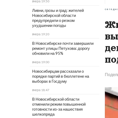
вчера 19:50
сегодн
Ливни, грозы и град: жителей
Новосибирской области
предупредили о резком
Жи
ухудшении погоды
вы
вчера 19:20
В Новосибирске почти завершили
де
ремонт улицы Петухова: дорогу
обновили на 95%
по
вчера 19:00
Новосибирцам рассказали о
Подел
порядке партий в бюллетене на
выборах в Госдуму
вчера 18:47
В Новосибирской области
отменили режим повышенной
готовности из-за нашествия
шелкопряда