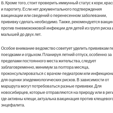
B. Кроме того, стоит проверить иммунный статус к кори, кра
и паротиту. Если нет документального подтверждения
вакцинации или сведений о перенесенном заболевании,
прививку сделать необходимо. Также, рекомендуется вакци
против пневмококковой инфекции для детей из групп риска 
малышей до двух лет.
Особое внимание ведомство советует уделить прививкам п
поездками и отдыхом. Планируя летний отпуск, особенно за
пределами постоянного места жительства, следует
заблаговременно, минимум за полтора месяца,
проконсультироваться с врачом-педиатром или инфекцион
для оценки эпидемиологических рисков. В зависимости от
маршрута могут потребоваться разные прививки. Для
новосибирцев, которые отправляются на природу или в рег
где активны клещи, актуальна вакцинация против клещевог
энцефалита.