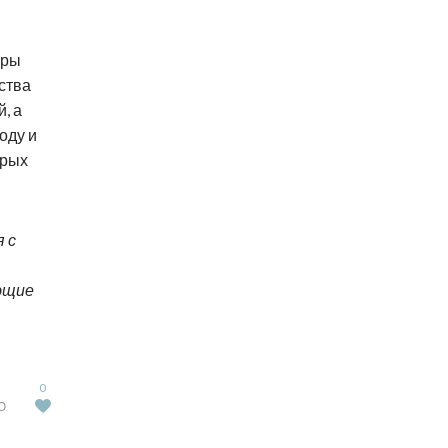
еры
ства
, а
оду и
трых
 с
ющие
0
Ю