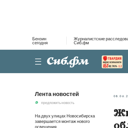
Бензин
Журналистские расследов
сегодня
Сиб.фм
82.76%
-1.2
Лента новостей
08.06.
предложить новость
Жи
На двух улицах Новосибирска
завершается монтаж нового
об
освещения