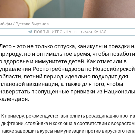
иб.фм / Густаво Зырянов
ПОДПИШИТЕСЬ НА TELEGRAM-КАНАЛ
Лето – это не только отпуска, каникулы и поездки н
природу, но и оптимальное время, чтобы позабот
о здоровье и иммунитете детей. Как отметили в
управлении Роспотребнадзора по Новосибирской
области, летний период идеально подходит для
плановой вакцинации, а также для того, чтобы
наверстать пропущенные прививки из Националь
календаря.
К примеру, рекомендуется выполнить ревакцинацию проти
дифтерии, столбняка и коклюша в соответствии с возрастом,
также завершить курсы иммунизации против вирусного геп