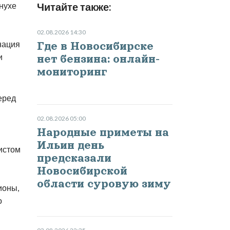
снухе
Читайте также:
02.08.2026 14:30
нация
Где в Новосибирске
и
нет бензина: онлайн-
мониторинг
еред
02.08.2026 05:00
Народные приметы на
Ильин день
истом
предсказали
Новосибирской
области суровую зиму
ионы,
о