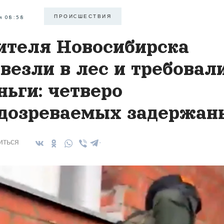
ПРОИCШЕСТВИЯ
я 08:58
теля Новосибирска
везли в лес и требовал
ньги: четверо
дозреваемых задержан
иться