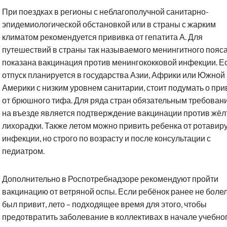
При поездках в регионы с неблагополучной санитарно-
эпидемиологической обстановкой или в страны с жарким
климатом рекомендуется прививка от гепатита А. Для
путешествий в страны так называемого менингитного пояс
показана вакцинация против менингококковой инфекции. Е
отпуск планируется в государства Азии, Африки или Южной
Америки с низким уровнем санитарии, стоит подумать о при
от брюшного тифа. Для ряда стран обязательным требован
на въезде является подтверждение вакцинации против жёл
лихорадки. Также летом можно привить ребенка от ротавир
инфекции, но строго по возрасту и после консультации с
педиатром.
Дополнительно в Роспотребнадзоре рекомендуют пройти
вакцинацию от ветряной оспы. Если ребёнок ранее не болел
был привит, лето – подходящее время для этого, чтобы
предотвратить заболевание в коллективах в начале учебно