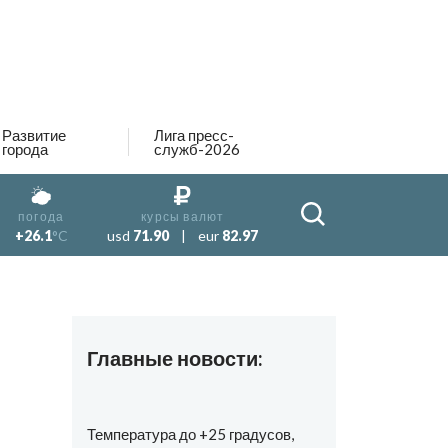
Развитие
Лига пресс-
города
служб-2026
погода
курсы валют
+26.1
°C
usd
71.90
|
eur
82.97
Главные новости:
Температура до +25 градусов,