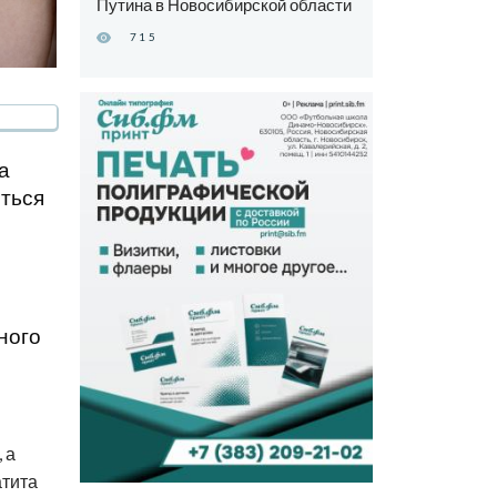
Путина в Новосибирской области
715
а
иться
ного
в
 а
атита