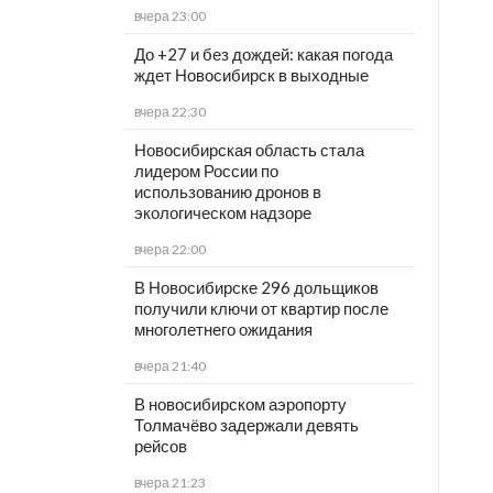
вчера 23:00
До +27 и без дождей: какая погода
ждет Новосибирск в выходные
вчера 22:30
Новосибирская область стала
лидером России по
использованию дронов в
экологическом надзоре
вчера 22:00
В Новосибирске 296 дольщиков
получили ключи от квартир после
многолетнего ожидания
вчера 21:40
В новосибирском аэропорту
Толмачёво задержали девять
рейсов
вчера 21:23