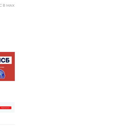
С В MAX