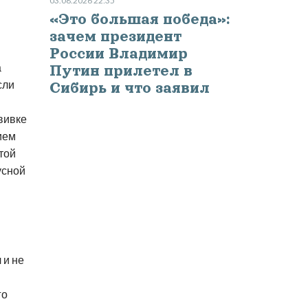
03.08.2026 22:35
«Это большая победа»:
зачем президент
России Владимир
а
Путин прилетел в
сли
Сибирь и что заявил
вивке
ием
той
усной
 и не
го