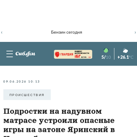
‹
›
Бензин сегодня
5/
10
+26.1
°C
82.76%
-1.2
09.06.2026 10:13
ПРОИCШЕСТВИЯ
Подростки на надувном
матрасе устроили опасные
игры на затоне Яринский в