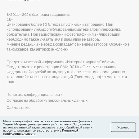
© 2011—2026 Все права защищены.
18+
Цитирование более 30 % текста публикаций запрещено. При
использовании любых опубликованных материалов гиперссылка
обязательна. При заимствовании фотографии или иллюстрации
необходимо также указать имя и фамилию её автора.
Мнение редакции не всегда совпадает с мнением авторов. Особенно в
таком жанре, как авторские колонки.
Средство массовой информации «Интернет-журнал Сиб.фм».
Свидетельство о регистрации СМИ ЭЛ № ФС 77 - 57211 выдано
Федеральной службой по надзору в сфере связи, информационных
технологий и массовых коммуникаций (Роскомнадзор) 11 марта 2014
года.
Политика конфиденциальности
Согласие на обработку персональных данных
Файлы cookie
Главный редактор Сиб.фм
Мы используем файлы cookie и сервисы аналитики (включая
Яндекс.Метрику) для улучшения работы сайта. Продолжая
Бобровников Виктор Евгеньевич
использование сайта, вы соглашаетесь с обработкой ваших
Хорошо
Учредитель ООО «Сиб.фм»
персональных данных в соответствии с
Политикой
конфиденциальности
.
E-mail редакции: fm@sib.fm