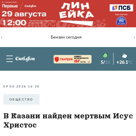
‹
›
Бензин сегодня
5/
10
+26.1
°C
82.76%
-1.2
09.06.2026 16:20
ОБЩЕСТВО
В Казани найден мертвым Исус
Христос