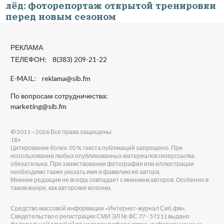
лёд: фоторепортаж открытой тренировки
перед новым сезоном
РЕКЛАМА
ТЕЛЕФОН: 8(383) 209-21-22
E-MAIL:
reklama@sib.fm
По вопросам сотрудничества:
marketing@sib.fm
© 2011—2026 Все права защищены.
18+
Цитирование более 30 % текста публикаций запрещено. При
использовании любых опубликованных материалов гиперссылка
обязательна. При заимствовании фотографии или иллюстрации
необходимо также указать имя и фамилию её автора.
Мнение редакции не всегда совпадает с мнением авторов. Особенно в
таком жанре, как авторские колонки.
Средство массовой информации «Интернет-журнал Сиб.фм».
Свидетельство о регистрации СМИ ЭЛ № ФС 77 - 57211 выдано