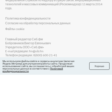
Федеральной службой по надзору в сфере связи, информационных
технологий и массовых коммуникаций (Роскомнадзор) 11 марта 2014
года.
Политика конфиденциальности
Согласие на обработку персональных данных
Файлы cookie
Главный редактор Сиб.фм
Бобровников Виктор Евгеньевич
Учредитель ООО «Сиб.фм»
E-mail редакции: fm@sib.fm
Телефон редакции: 8(800) 600-21-41
Мы используем файлы cookie и сервисы аналитики (включая
Яндекс.Метрику) для улучшения работы сайта. Продолжая
использование сайта, вы соглашаетесь с обработкой ваших
Хорошо
персональных данных в соответствии с
Политикой
Сайт разработан и поддерживается Технодзен
конфиденциальности
.
в Яндекс.Дзен