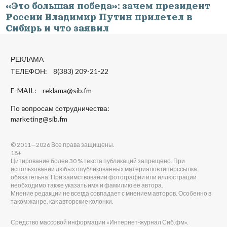
«Это большая победа»: зачем президент
России Владимир Путин прилетел в
Сибирь и что заявил
РЕКЛАМА
ТЕЛЕФОН: 8(383) 209-21-22
E-MAIL:
reklama@sib.fm
По вопросам сотрудничества:
marketing@sib.fm
© 2011—2026 Все права защищены.
18+
Цитирование более 30 % текста публикаций запрещено. При
использовании любых опубликованных материалов гиперссылка
обязательна. При заимствовании фотографии или иллюстрации
необходимо также указать имя и фамилию её автора.
Мнение редакции не всегда совпадает с мнением авторов. Особенно в
таком жанре, как авторские колонки.
Средство массовой информации «Интернет-журнал Сиб.фм».