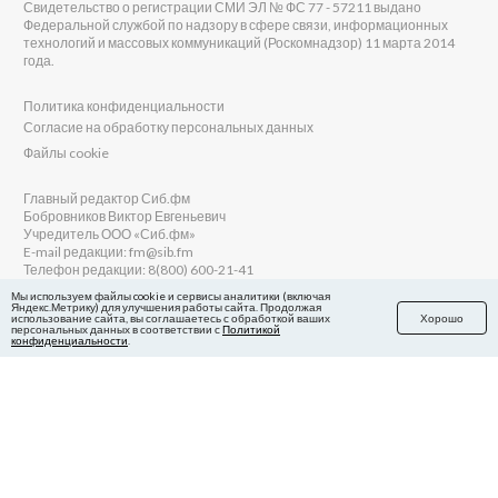
Свидетельство о регистрации СМИ ЭЛ № ФС 77 - 57211 выдано
Федеральной службой по надзору в сфере связи, информационных
технологий и массовых коммуникаций (Роскомнадзор) 11 марта 2014
года.
Политика конфиденциальности
Согласие на обработку персональных данных
Файлы cookie
Главный редактор Сиб.фм
Бобровников Виктор Евгеньевич
Учредитель ООО «Сиб.фм»
E-mail редакции: fm@sib.fm
Телефон редакции: 8(800) 600-21-41
Мы используем файлы cookie и сервисы аналитики (включая
Яндекс.Метрику) для улучшения работы сайта. Продолжая
использование сайта, вы соглашаетесь с обработкой ваших
Хорошо
персональных данных в соответствии с
Политикой
Сайт разработан и поддерживается Технодзен
конфиденциальности
.
в Яндекс.Дзен