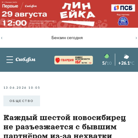
‹
›
Бензин сегодня
5/
10
+26.1
°C
82.76%
-1.2
13.06.2026 10:05
ОБЩЕСТВО
Каждый шестой новосибирец
не разъезжается с бывшим
партнёром из-за нехватки