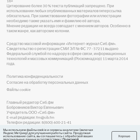
18+
Цитирование более 30 % текста публикаций запрещено. При
использовании любых опубликованных материалов гиперссылка
обязательна. При заимствовании фотографии или иллюстрации
необходимо также указать имя и фамилию её автора.
Мнение редакции не всегда совпадает с мнением авторов. Особенно в
таком жанре, как авторские колонки.
Средство массовой информации «Интернет-журнал Сиб.фм».
Свидетельство о регистрации СМИ ЭЛ № ФС 77 - 57211 выдано
Федеральной службой по надзору в сфере связи, информационных
технологий и массовых коммуникаций (Роскомнадзор) 11 марта 2014
года.
Политика конфиденциальности
Согласие на обработку персональных данных
Файлы cookie
Главный редактор Сиб.фм
Бобровников Виктор Евгеньевич
Учредитель ООО «Сиб.фм»
E-mail редакции: fm@sib.fm
Телефон редакции: 8(800) 600-21-41
Мы используем файлы cookie и сервисы аналитики (включая
Яндекс.Метрику) для улучшения работы сайта. Продолжая
использование сайта, вы соглашаетесь с обработкой ваших
Хорошо
персональных данных в соответствии с
Политикой
Сайт разработан и поддерживается Технодзен