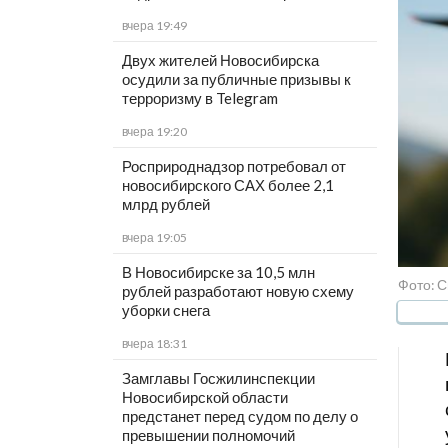
вчера 19:49
Двух жителей Новосибирска
осудили за публичные призывы к
терроризму в Telegram
вчера 19:20
Росприроднадзор потребовал от
новосибирского САХ более 2,1
млрд рублей
вчера 19:05
В Новосибирске за 10,5 млн
Фото: 
рублей разработают новую схему
уборки снега
вчера 18:31
Замглавы Госжилинспекции
Новосибирской области
предстанет перед судом по делу о
превышении полномочий