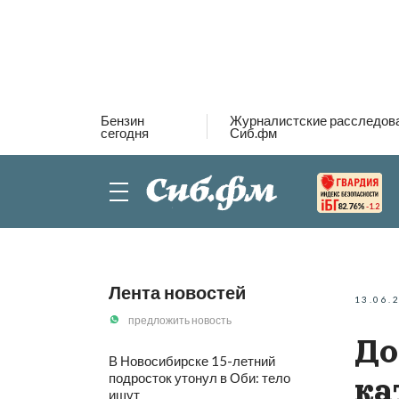
Бензин
Журналистские расследов
сегодня
Сиб.фм
82.76%
-1.2
Лента новостей
13.06.
предложить новость
До
В Новосибирске 15-летний
подросток утонул в Оби: тело
ка
ищут