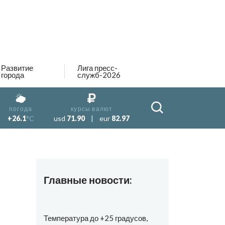
Развитие
Лига пресс-
города
служб-2026
погода
курсы валют
+26.1
°C
usd
71.90
|
eur
82.97
Главные новости:
Температура до +25 градусов,