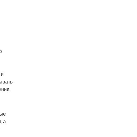
я
ю
 и
ывать
ения.
ные
, а