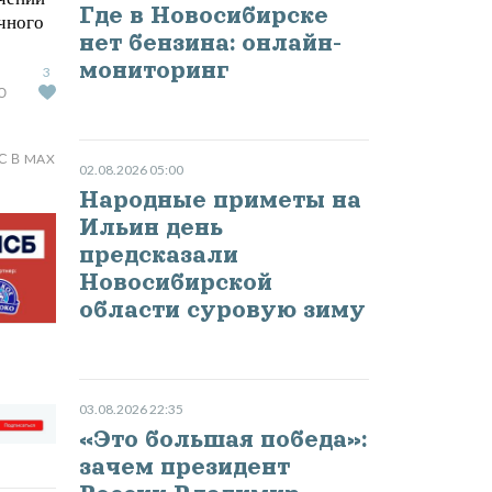
Где в Новосибирске
чного
нет бензина: онлайн-
мониторинг
3
Ю
С В MAX
02.08.2026 05:00
Народные приметы на
Ильин день
предсказали
Новосибирской
области суровую зиму
03.08.2026 22:35
«Это большая победа»:
зачем президент