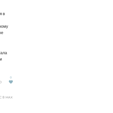
я в
иному
ые
тала
и
0
Ю
С В MAX