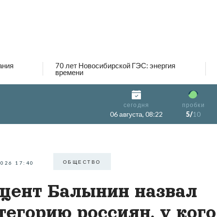
ания
70 лет Новосибирской ГЭС: энергия
времени
сегодня
пробки
06 августа, 08:22
5/
10
ОБЩЕСТВО
2026 17:40
цент Балынин назвал
тегорию россиян, у кого