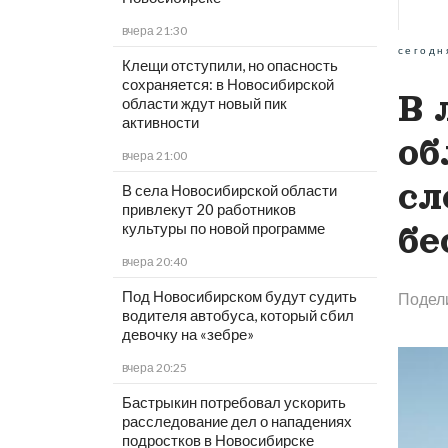
вчера 21:30
сегодн
Клещи отступили, но опасность
сохраняется: в Новосибирской
В 
области ждут новый пик
активности
об
вчера 21:00
сл
В села Новосибирской области
привлекут 20 работников
культуры по новой программе
бе
вчера 20:40
Под Новосибирском будут судить
Подел
водителя автобуса, который сбил
девочку на «зебре»
вчера 20:25
Бастрыкин потребовал ускорить
расследование дел о нападениях
подростков в Новосибирске