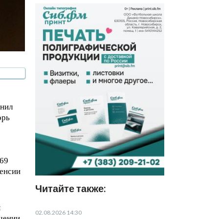
нил
орь
,69
пенсии
Читайте также:
ы
02.08.2026 14:30
ачении