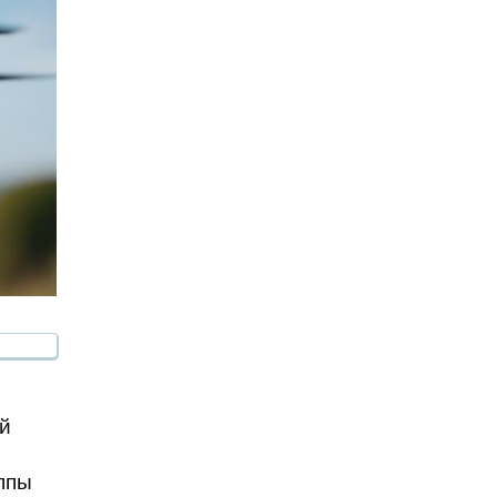
ой
ппы