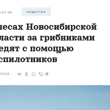
ОБЩЕСТВО
я 07:38
лесах Новосибирской
ласти за грибниками
едят с помощью
спилотников
иться