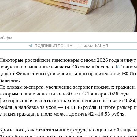
Сиб.фм
ПОДПИШИТЕСЬ НА TELEGRAM-КАНАЛ
Некоторые российские пенсионеры с июля 2026 года начнут
получать повышенные выплаты. Об этом в беседе с
RT
напом
доцент Финансового университета при правительстве РФ Иг
Балынин.
По словам эксперта, увеличение затронет пожилых граждан,
которым в июне исполнилось 80 лет. С 1 января 2026 года
фиксированная выплата к страховой пенсии составляет 9584
рубля, а надбавка за уход — 1413,86 рубля. В итоге размер 
у таких граждан в июле может достичь 42 416,53 рубля.
Кроме того, как отметил министр труда и социальной защит
Антон Котяков, готовится законопроект о проактивном назн