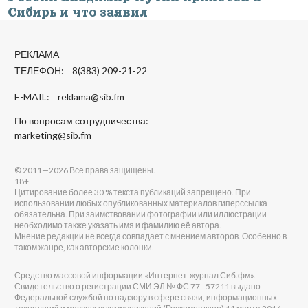
Сибирь и что заявил
РЕКЛАМА
ТЕЛЕФОН: 8(383) 209-21-22
E-MAIL:
reklama@sib.fm
По вопросам сотрудничества:
marketing@sib.fm
© 2011—2026 Все права защищены.
18+
Цитирование более 30 % текста публикаций запрещено. При
использовании любых опубликованных материалов гиперссылка
обязательна. При заимствовании фотографии или иллюстрации
необходимо также указать имя и фамилию её автора.
Мнение редакции не всегда совпадает с мнением авторов. Особенно в
таком жанре, как авторские колонки.
Средство массовой информации «Интернет-журнал Сиб.фм».
Свидетельство о регистрации СМИ ЭЛ № ФС 77 - 57211 выдано
Федеральной службой по надзору в сфере связи, информационных