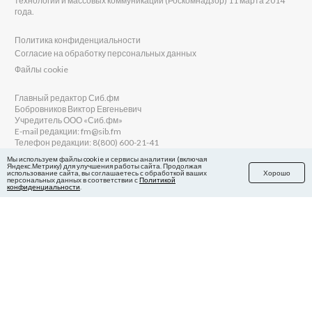
технологий и массовых коммуникаций (Роскомнадзор) 11 марта 2014
года.
Политика конфиденциальности
Согласие на обработку персональных данных
Файлы cookie
Главный редактор Сиб.фм
Бобровников Виктор Евгеньевич
Учредитель ООО «Сиб.фм»
E-mail редакции: fm@sib.fm
Телефон редакции: 8(800) 600-21-41
Мы используем файлы cookie и сервисы аналитики (включая
Яндекс.Метрику) для улучшения работы сайта. Продолжая
использование сайта, вы соглашаетесь с обработкой ваших
Хорошо
персональных данных в соответствии с
Политикой
Сайт разработан и поддерживается Технодзен
конфиденциальности
.
в Яндекс.Дзен