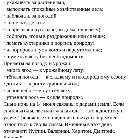
· ухаживать за растениями;
· выполнять спокойные хозяйственные дела;
· наблюдать за погодой.
Что нельзя делать:
· ссориться и ругаться (ни дома, ни в лесу);
· собирать ягоды в раздражении или спешке;
· ломать кустарники и портить природу;
· игнорировать усталость и переутомление;
· шуметь в лесу без необходимости.
Приметы на погоду и урожай:
· много ягод — к урожайному лету;
· тёплая погода — к сладкому и плодородному сезону;
· дождь — к росту грибов и ягод;
· ясное небо — к сухому лету;
· утренняя роса — к силе природы.
Сны в ночь на 14 июня связаны с дарами земли. Если
снятся ягоды, лес или сладкая еда — это к достатку и
удаче. Тревожные сновидения советуют бережнее
относиться к своим силам. Именины в этот день
отмечают: Иустин, Валериан, Харитон, Дмитрий,
Василий.