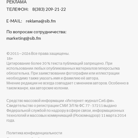
РЕКЛАМА
ТЕЛЕФОН: 8(383) 209-21-22
E-MAIL:
reklama@sib.fm
По вопросам сотрудничества:
marketing@sib.fm
© 2011—2026 Все права защищены.
18+
Цитирование более 30 % текста публикаций запрещено. При
использовании любых опубликованных материалов гиперссылка
обязательна. При заимствовании фотографии или иллюстрации
необходимо также указать имя и фамилию её автора.
Мнение редакции не всегда совпадает с мнением авторов. Особенно в
таком жанре, как авторские колонки.
Средство массовой информации «Интернет-журнал Сиб.фм».
Свидетельство о регистрации СМИ ЭЛ № ФС 77 - 57211 выдано
Федеральной службой по надзору в сфере связи, информационных
технологий и массовых коммуникаций (Роскомнадзор) 11 марта 2014
года.
Политика конфиденциальности