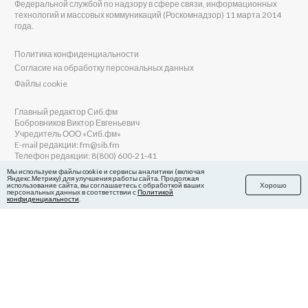
Федеральной службой по надзору в сфере связи, информационных
технологий и массовых коммуникаций (Роскомнадзор) 11 марта 2014
года.
Политика конфиденциальности
Согласие на обработку персональных данных
Файлы cookie
Главный редактор Сиб.фм
Бобровников Виктор Евгеньевич
Учредитель ООО «Сиб.фм»
E-mail редакции: fm@sib.fm
Телефон редакции: 8(800) 600-21-41
Мы используем файлы cookie и сервисы аналитики (включая
Яндекс.Метрику) для улучшения работы сайта. Продолжая
использование сайта, вы соглашаетесь с обработкой ваших
Хорошо
персональных данных в соответствии с
Политикой
Сайт разработан и поддерживается Технодзен
конфиденциальности
.
в Яндекс.Дзен