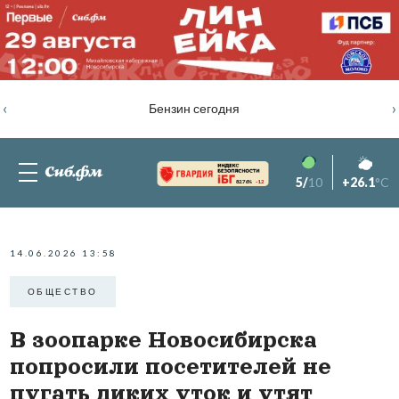
‹
›
Бензин сегодня
5/
10
+26.1
°C
82.76%
-1.2
14.06.2026 13:58
ОБЩЕСТВО
В зоопарке Новосибирска
попросили посетителей не
пугать диких уток и утят