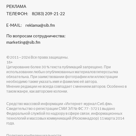
РЕКЛАМА
ТЕЛЕФОН: 8(383) 209-21-22
E-MAIL:
reklama@sib.fm
По вопросам сотрудничества:
marketing@sib.fm
© 2011—2026 Все права защищены.
18+
Цитирование более 30 % текста публикаций запрещено. При
использовании любых опубликованных материалов гиперссылка
обязательна. При заимствовании фотографии или иллюстрации
необходимо также указать имя и фамилию её автора.
Мнение редакции не всегда совпадает с мнением авторов. Особенно в
таком жанре, как авторские колонки.
Средство массовой информации «Интернет-журнал Сиб.фм».
Свидетельство о регистрации СМИ ЭЛ № ФС 77 - 57211 выдано
Федеральной службой по надзору в сфере связи, информационных
технологий и массовых коммуникаций (Роскомнадзор) 11 марта 2014
года.
Политика конфиденциальности