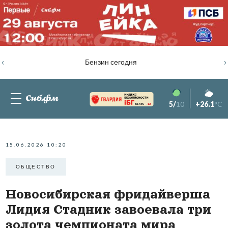
‹
›
Бензин сегодня
5/
10
+26.1
°C
82.76%
-1.2
15.06.2026 10:20
ОБЩЕСТВО
Новосибирская фридайверша
Лидия Стадник завоевала три
золота чемпионата мира