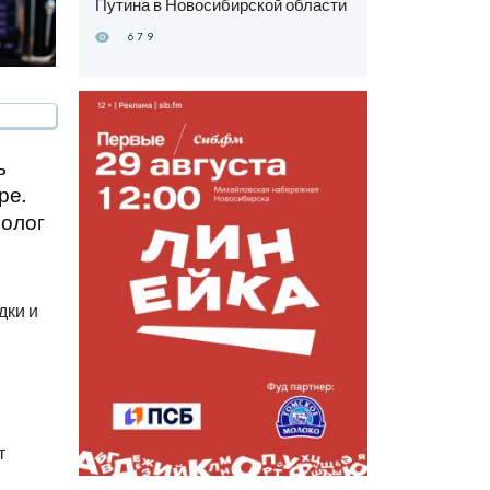
Путина в Новосибирской области
679
ь
ре.
иолог
дки и
т