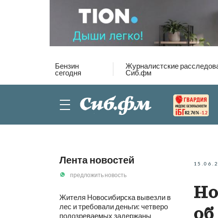
Бензин
Журналистские расследов
сегодня
Сиб.фм
82.76%
-1.2
Лента новостей
15.06.
предложить новость
Но
Жителя Новосибирска вывезли в
лес и требовали деньги: четверо
об
подозреваемых задержаны