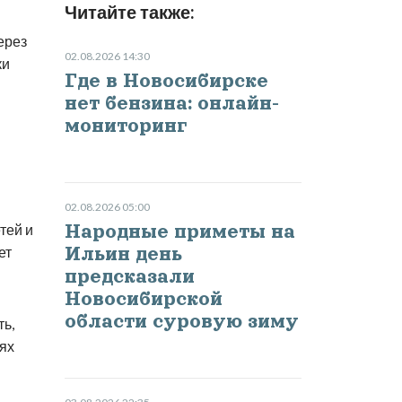
Читайте также:
ерез
02.08.2026 14:30
ки
Где в Новосибирске
нет бензина: онлайн-
мониторинг
02.08.2026 05:00
тей и
Народные приметы на
ет
Ильин день
предсказали
Новосибирской
области суровую зиму
ь,
аях