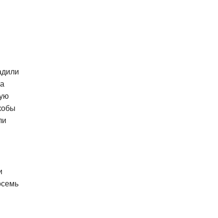
адили
на
кую
якобы
ли
и
осемь