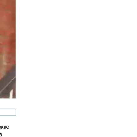
ржке
в