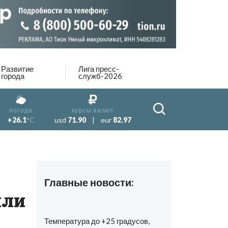
Развитие
Лига пресс-
города
служб-2026
погода
курсы валют
+26.1
°C
usd
71.90
|
eur
82.97
Главные новости:
или
Температура до +25 градусов,