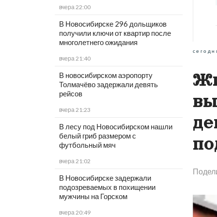
вчера 22:00
В Новосибирске 296 дольщиков
получили ключи от квартир после
многолетнего ожидания
сегодн
вчера 21:40
Жи
В новосибирском аэропорту
Толмачёво задержали девять
рейсов
вы
вчера 21:23
де
В лесу под Новосибирском нашли
белый гриб размером с
по
футбольный мяч
вчера 21:02
Подел
В Новосибирске задержали
подозреваемых в похищении
мужчины на Горском
вчера 20:49