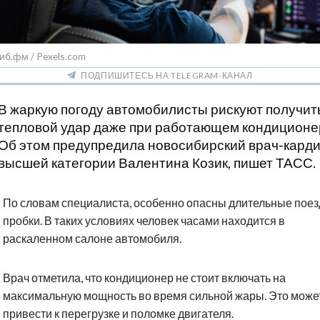
иб.фм / Pexels.com
ПОДПИШИТЕСЬ НА TELEGRAM-КАНАЛ
В жаркую погоду автомобилисты рискуют получит
тепловой удар даже при работающем кондиционе
Об этом предупредила новосибирский врач-кард
высшей категории Валентина Козик, пишет ТАСС.
По словам специалиста, особенно опасны длительные поез
пробки. В таких условиях человек часами находится в
раскаленном салоне автомобиля.
Врач отметила, что кондиционер не стоит включать на
максимальную мощность во время сильной жары. Это може
привести к перегрузке и поломке двигателя.