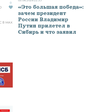
03.08.2026 22:35
0
«Это большая победа»:
Ю
зачем президент
России Владимир
С В MAX
Путин прилетел в
Сибирь и что заявил