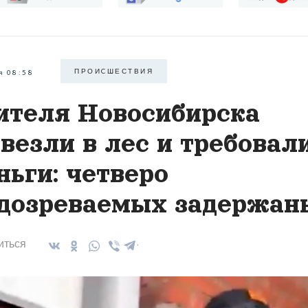
ПРОИCШЕСТВИЯ
я 08:58
теля Новосибирска
везли в лес и требовал
ньги: четверо
дозреваемых задержан
иться