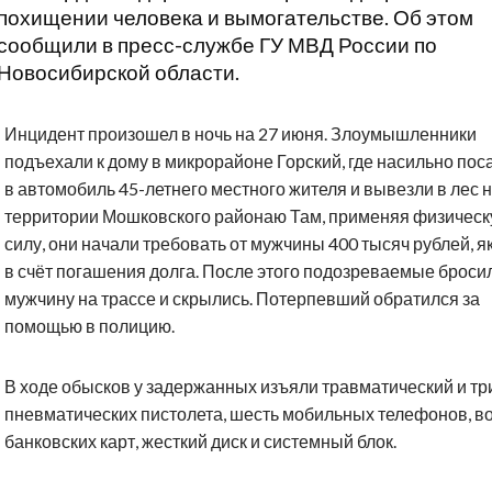
похищении человека и вымогательстве. Об этом
сообщили в пресс-службе ГУ МВД России по
Новосибирской области.
Инцидент произошел в ночь на 27 июня. Злоумышленники
подъехали к дому в микрорайоне Горский, где насильно пос
в автомобиль 45-летнего местного жителя и вывезли в лес 
территории Мошковского районаю Там, применяя физичес
силу, они начали требовать от мужчины 400 тысяч рублей, 
в счёт погашения долга. После этого подозреваемые броси
мужчину на трассе и скрылись. Потерпевший обратился за
помощью в полицию.
В ходе обысков у задержанных изъяли травматический и тр
пневматических пистолета, шесть мобильных телефонов, в
банковских карт, жесткий диск и системный блок.