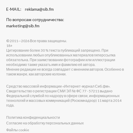
E-MAIL:
reklama@sib.fm
По вопросам сотрудничества:
marketing@sib.fm
© 2011—2026 Все права защищены.
18+
Цитирование более 30 % текста публикаций запрещено. При
использовании любых опубликованных материалов гиперссылка
обязательна. При заимствовании фотографии или иллюстрации
необходимо также указать имя и фамилию её автора.
Мнение редакции не всегда совпадает с мнением авторов. Особенно в
таком жанре, как авторские колонки.
Средство массовой информации «Интернет-журнал Сиб.фм».
Свидетельство о регистрации СМИ ЭЛ № ФС 77 - 57211 выдано
Федеральной службой по надзору в сфере связи, информационных
технологий и массовых коммуникаций (Роскомнадзор) 11 марта 2014
года.
Политика конфиденциальности
Согласие на обработку персональных данных
Файлы cookie