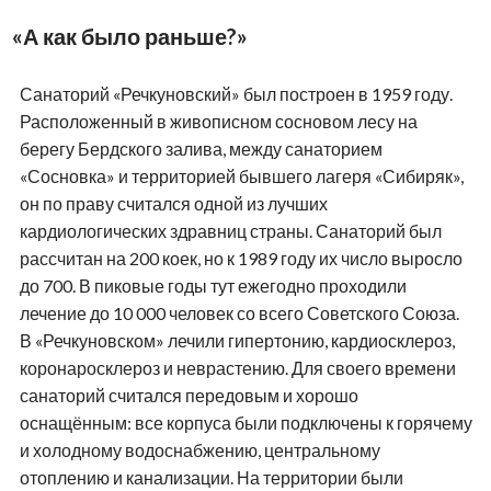
«А как было раньше?»
Санаторий «Речкуновский» был построен в 1959 году.
Расположенный в живописном сосновом лесу на
берегу Бердского залива, между санаторием
«Сосновка» и территорией бывшего лагеря «Сибиряк»,
он по праву считался одной из лучших
кардиологических здравниц страны. Санаторий был
рассчитан на 200 коек, но к 1989 году их число выросло
до 700. В пиковые годы тут ежегодно проходили
лечение до 10 000 человек со всего Советского Союза.
В «Речкуновском» лечили гипертонию, кардиосклероз,
коронаросклероз и неврастению. Для своего времени
санаторий считался передовым и хорошо
оснащённым: все корпуса были подключены к горячему
и холодному водоснабжению, центральному
отоплению и канализации. На территории были