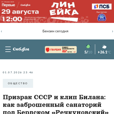
‹
›
Бензин сегодня
5/
10
+26.1
°C
82.76%
-1.2
01.07.2026 23:46
ОБЩЕСТВО
Призрак СССР и клип Билана:
как заброшенный санаторий
под Бердском «Речкуновский»