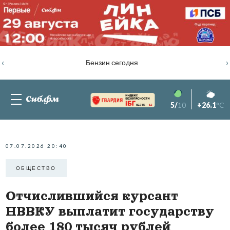
‹
›
Бензин сегодня
5/
10
+26.1
°C
82.76%
-1.2
07.07.2026 20:40
ОБЩЕСТВО
Отчислившийся курсант
НВВКУ выплатит государству
более 180 тысяч рублей