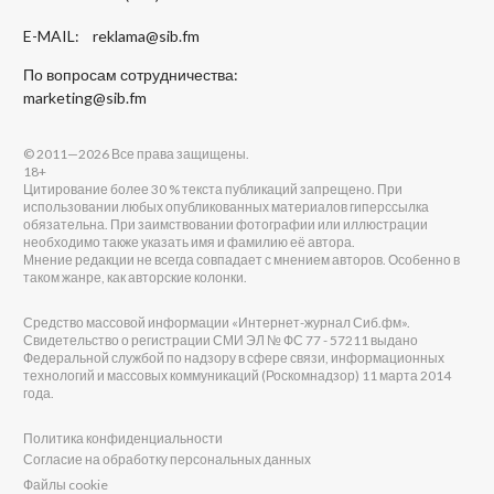
E-MAIL:
reklama@sib.fm
По вопросам сотрудничества:
marketing@sib.fm
© 2011—2026 Все права защищены.
18+
Цитирование более 30 % текста публикаций запрещено. При
использовании любых опубликованных материалов гиперссылка
обязательна. При заимствовании фотографии или иллюстрации
необходимо также указать имя и фамилию её автора.
Мнение редакции не всегда совпадает с мнением авторов. Особенно в
таком жанре, как авторские колонки.
Средство массовой информации «Интернет-журнал Сиб.фм».
Свидетельство о регистрации СМИ ЭЛ № ФС 77 - 57211 выдано
Федеральной службой по надзору в сфере связи, информационных
технологий и массовых коммуникаций (Роскомнадзор) 11 марта 2014
года.
Политика конфиденциальности
Согласие на обработку персональных данных
Файлы cookie