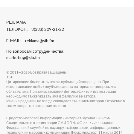
РЕКЛАМА
ТЕЛЕФОН: 8(383) 209-21-22
E-MAIL:
reklama@sib.fm
По вопросам сотрудничества:
marketing@sib.fm
© 2011—2026 Все права защищены.
18+
Цитирование более 30 % текста публикаций запрещено. При
использовании любых опубликованных материалов гиперссылка
обязательна. При заимствовании фотографии или иллюстрации
необходимо также указать имя и фамилию её автора.
Мнение редакции не всегда совпадает с мнением авторов. Особенно в
таком жанре, как авторские колонки.
Средство массовой информации «Интернет-журнал Сиб.фм».
Свидетельство о регистрации СМИ ЭЛ № ФС 77 - 57211 выдано
Федеральной службой по надзору в сфере связи, информационных
технологий и массовых коммуникаций (Роскомнадзор) 11 марта 2014