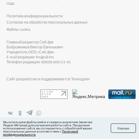
года.
Политика конфиденциальности
Согласие на обработку персональных данных
Файлы cookie
Главный редактор Сиб.фм
Бобровников Виктор Евгеньевич
Учредитель ООО «Сиб.фм»
E-mail редакции: fm@sib.fm
Телефон редакции: 8(800) 600-21-41
Сайт разработан и поддерживается Технодзен
в Яндекс.Дзен
Мы используем файлы cookie и сервисы аналитики (включая
Яндекс.Метрику) для улучшения работы сайта. Продолжая
использование сайта, вы соглашаетесь с обработкой ваших
Хорошо
персональных данных в соответствии с
Политикой
конфиденциальности
.