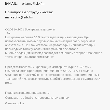
E-MAIL:
reklama@sib.fm
По вопросам сотрудничества:
marketing@sib.fm
© 2011—2026 Все права защищены.
18+
Цитирование более 30 % текста публикаций запрещено. При
использовании любых опубликованных материалов гиперссылка
обязательна. При заимствовании фотографии или иллюстрации
необходимо также указать имя и фамилию её автора.
Мнение редакции не всегда совпадает с мнением авторов. Особенно в
таком жанре, как авторские колонки.
Средство массовой информации «Интернет-журнал Сиб.фм».
Свидетельство о регистрации СМИ ЭЛ № ФС 77 - 57211 выдано
Федеральной службой по надзору в сфере связи, информационных
технологий и массовых коммуникаций (Роскомнадзор) 11 марта 2014
года.
Политика конфиденциальности
Согласие на обработку персональных данных
Файлы cookie