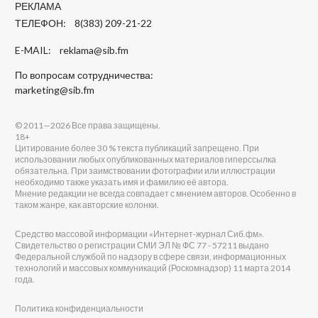
РЕКЛАМА
ТЕЛЕФОН: 8(383) 209-21-22
E-MAIL:
reklama@sib.fm
По вопросам сотрудничества:
marketing@sib.fm
© 2011—2026 Все права защищены.
18+
Цитирование более 30 % текста публикаций запрещено. При
использовании любых опубликованных материалов гиперссылка
обязательна. При заимствовании фотографии или иллюстрации
необходимо также указать имя и фамилию её автора.
Мнение редакции не всегда совпадает с мнением авторов. Особенно в
таком жанре, как авторские колонки.
Средство массовой информации «Интернет-журнал Сиб.фм».
Свидетельство о регистрации СМИ ЭЛ № ФС 77 - 57211 выдано
Федеральной службой по надзору в сфере связи, информационных
технологий и массовых коммуникаций (Роскомнадзор) 11 марта 2014
года.
Политика конфиденциальности