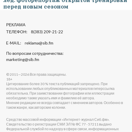
лёд: фоторепортаж открытой тренировки
перед новым сезоном
РЕКЛАМА
ТЕЛЕФОН: 8(383) 209-21-22
E-MAIL:
reklama@sib.fm
По вопросам сотрудничества:
marketing@sib.fm
© 2011—2026 Все права защищены.
18+
Цитирование более 30 % текста публикаций запрещено. При
использовании любых опубликованных материалов гиперссылка
обязательна. При заимствовании фотографии или иллюстрации
необходимо также указать имя и фамилию её автора.
Мнение редакции не всегда совпадает с мнением авторов. Особенно в
таком жанре, как авторские колонки.
Средство массовой информации «Интернет-журнал Сиб.фм».
Свидетельство о регистрации СМИ ЭЛ № ФС 77 - 57211 выдано
Федеральной службой по надзору в сфере связи, информационных