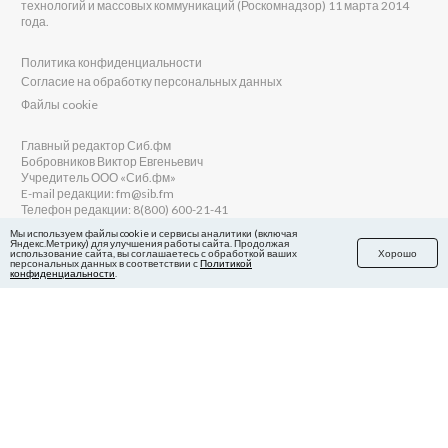
технологий и массовых коммуникаций (Роскомнадзор) 11 марта 2014
года.
Политика конфиденциальности
Согласие на обработку персональных данных
Файлы cookie
Главный редактор Сиб.фм
Бобровников Виктор Евгеньевич
Учредитель ООО «Сиб.фм»
E-mail редакции: fm@sib.fm
Телефон редакции: 8(800) 600-21-41
Мы используем файлы cookie и сервисы аналитики (включая
Яндекс.Метрику) для улучшения работы сайта. Продолжая
использование сайта, вы соглашаетесь с обработкой ваших
Хорошо
персональных данных в соответствии с
Политикой
Сайт разработан и поддерживается Технодзен
конфиденциальности
.
в Яндекс.Дзен