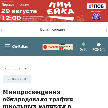
‹
›
Бензин сегодня
5/
10
+26.1
°C
82.76%
-1.2
09.07.2026 14:40
ОБЩЕСТВО
Минпросвещения
обнародовало график
школьных каникул в