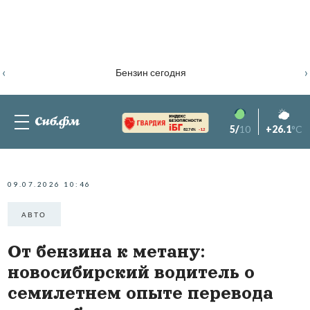
‹
›
Бензин сегодня
5/
10
+26.1
°C
82.76%
-1.2
09.07.2026 10:46
АВТО
От бензина к метану:
новосибирский водитель о
семилетнем опыте перевода