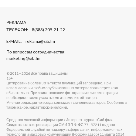
РЕКЛАМА
ТЕЛЕФОН: 8(383) 209-21-22
E-MAIL:
reklama@sib.fm
По вопросам сотрудничества:
marketing@sib.fm
© 2011—2026 Все права защищены.
18+
Цитирование более 30 % текста публикаций запрещено. При
использовании любых опубликованных материалов гиперссылка
обязательна. При заимствовании фотографии или иллюстрации
необходимо также указать имя и фамилию её автора.
Мнение редакции не всегда совпадает с мнением авторов. Особенно в
таком жанре, как авторские колонки.
Средство массовой информации «Интернет-журнал Сиб.фм».
Свидетельство о регистрации СМИ ЭЛ № ФС 77 - 57211 выдано
Федеральной службой по надзору в сфере связи, информационных
технологий и массовых коммуникаций (Роскомнадзор) 11 марта 2014