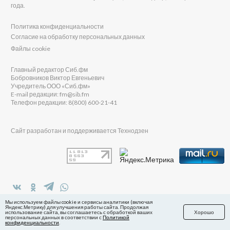
года.
Политика конфиденциальности
Согласие на обработку персональных данных
Файлы cookie
Главный редактор Сиб.фм
Бобровников Виктор Евгеньевич
Учредитель ООО «Сиб.фм»
E-mail редакции: fm@sib.fm
Телефон редакции: 8(800) 600-21-41
Сайт разработан и поддерживается Технодзен
в Яндекс.Дзен
Мы используем файлы cookie и сервисы аналитики (включая
Яндекс.Метрику) для улучшения работы сайта. Продолжая
использование сайта, вы соглашаетесь с обработкой ваших
Хорошо
персональных данных в соответствии с
Политикой
конфиденциальности
.