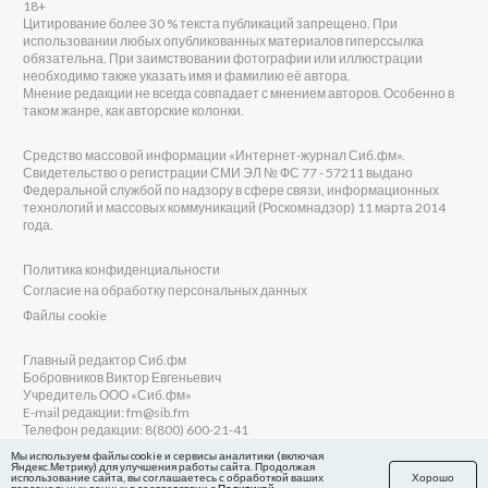
18+
Цитирование более 30 % текста публикаций запрещено. При
использовании любых опубликованных материалов гиперссылка
обязательна. При заимствовании фотографии или иллюстрации
необходимо также указать имя и фамилию её автора.
Мнение редакции не всегда совпадает с мнением авторов. Особенно в
таком жанре, как авторские колонки.
Средство массовой информации «Интернет-журнал Сиб.фм».
Свидетельство о регистрации СМИ ЭЛ № ФС 77 - 57211 выдано
Федеральной службой по надзору в сфере связи, информационных
технологий и массовых коммуникаций (Роскомнадзор) 11 марта 2014
года.
Политика конфиденциальности
Согласие на обработку персональных данных
Файлы cookie
Главный редактор Сиб.фм
Бобровников Виктор Евгеньевич
Учредитель ООО «Сиб.фм»
E-mail редакции: fm@sib.fm
Телефон редакции: 8(800) 600-21-41
Мы используем файлы cookie и сервисы аналитики (включая
Яндекс.Метрику) для улучшения работы сайта. Продолжая
использование сайта, вы соглашаетесь с обработкой ваших
Хорошо