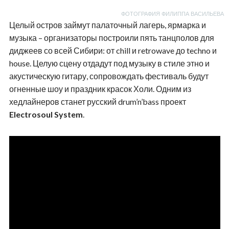
ФОТОГРАФИЯ ФИЛИППА ВАСИЛЬЕВА
Целый остров займут палаточный лагерь, ярмарка и
музыка – организаторы построили пять танцполов для
диджеев со всей Сибири: от chill и retrowave до techno и
house. Целую сцену отдадут под музыку в стиле этно и
акустическую гитару, сопровождать фестиваль будут
огненные шоу и праздник красок Холи. Одним из
хедлайнеров станет русский drum’n’bass проект
Electrosoul System
.