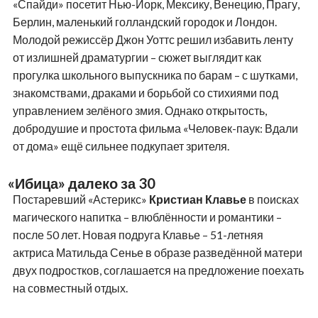
«Спайди» посетит Нью-Йорк, Мексику, Венецию, Прагу,
Берлин, маленький голландский городок и Лондон.
Молодой режиссёр Джон Уоттс решил избавить ленту
от излишней драматургии – сюжет выглядит как
прогулка школьного выпускника по барам – с шутками,
знакомствами, драками и борьбой со стихиями под
управлением зелёного змия. Однако открытость,
добродушие и простота фильма «Человек-паук: Вдали
от дома» ещё сильнее подкупает зрителя.
«Ибица» далеко за 30
Постаревший «Астерикс»
Кристиан Клавье
в поисках
магического напитка – влюблённости и романтики –
после 50 лет. Новая подруга Клавье – 51-летняя
актриса Матильда Сенье в образе разведённой матери
двух подростков, соглашается на предложение поехать
на совместный отдых.