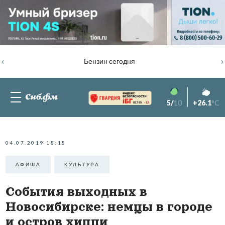
‹
›
Бензин сегодня
5/
10
+26.1
°C
82.76%
-1.2
04.07.2019 18:18
АФИША
КУЛЬТУРА
События выходных в
Новосибирске: немцы в городе
и остров хиппи