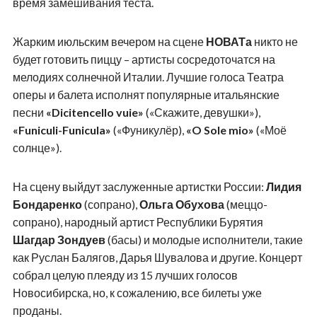
время замешивания теста.
Жарким июльским вечером на сцене
НОВАТа
никто не
будет готовить пиццу – артисты сосредоточатся на
мелодиях солнечной Италии. Лучшие голоса Театра
оперы и балета исполнят популярные итальянские
песни
«Dicitencello vuie»
(«Скажите, девушки»),
«Funiculi-Funicula»
(«Фуникулёр),
«O Sole mio»
(«Моё
солнце»).
На сцену выйдут заслуженные артистки России:
Лидия
Бондаренко
(сопрано),
Ольга Обухова
(меццо-
сопрано), народный артист Республики Бурятия
Шагдар Зондуев
(басы) и молодые исполнители, такие
как Руслан Балягов, Дарья Шувалова и другие. Концерт
собрал целую плеяду из 15 лучших голосов
Новосибирска, но, к сожалению, все билеты уже
проданы.