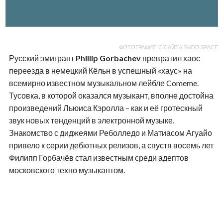
ФОТОГРАФИЯ С САЙТА SVOD.SPACE
Русский эмигрант
Phillip Gorbachev
превратил хаос
переезда в немецкий Кёльн в успешный «хаус» на
всемирно известном музыкальном лейбле Comeme.
Тусовка, в которой оказался музыкант, вполне достойна
произведений Льюиса Кэролла – как и её гротескный
звук новых тенденций в электронной музыке.
Знакомство с диджеями Реболледо и Матиасом Агуайо
привело к серии дебютных релизов, а спустя восемь лет
Филипп Горбачёв стал известным среди адептов
московского техно музыкантом.