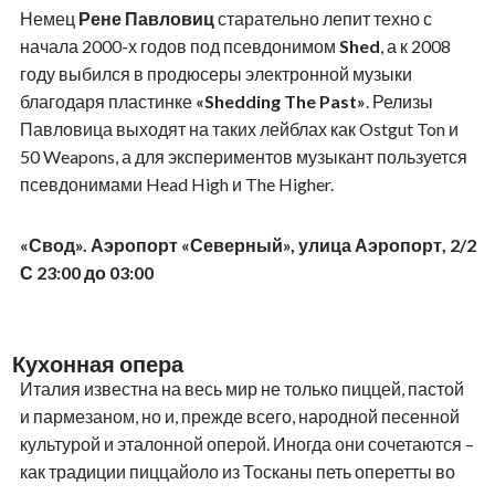
Немец
Рене Павловиц
старательно лепит техно с
начала 2000-х годов под псевдонимом
Shed
, а к 2008
году выбился в продюсеры электронной музыки
благодаря пластинке
«Shedding The Past»
. Релизы
Павловица выходят на таких лейблах как Ostgut Ton и
50 Weapons, а для экспериментов музыкант пользуется
псевдонимами Head High и The Higher.
«Свод». Аэропорт «Северный», улица Аэропорт, 2/2
С 23:00 до 03:00
Кухонная опера
Италия известна на весь мир не только пиццей, пастой
и пармезаном, но и, прежде всего, народной песенной
культурой и эталонной оперой. Иногда они сочетаются –
как традиции пиццайоло из Тосканы петь оперетты во