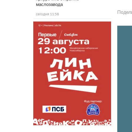
маслозавода
Подел
сегодня 11:58