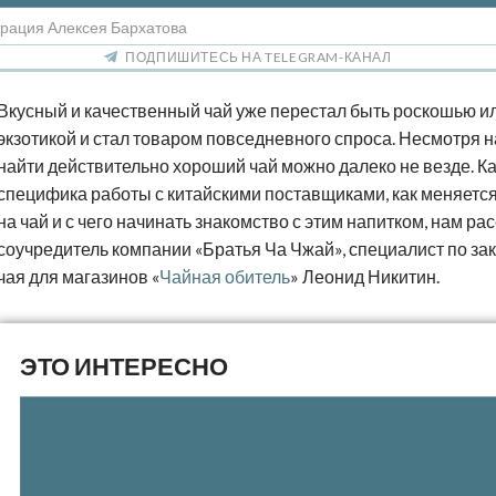
рация Алексея Бархатова
ПОДПИШИТЕСЬ НА TELEGRAM-КАНАЛ
Вкусный и качественный чай уже перестал быть роскошью и
экзотикой и стал товаром повседневного спроса. Несмотря на
найти действительно хороший чай можно далеко не везде. К
специфика работы с китайскими поставщиками, как меняетс
на чай и с чего начинать знакомство с этим напитком, нам ра
соучредитель компании «Братья Ча Чжай», специалист по за
чая для магазинов «
Чайная обитель
» Леонид Никитин.