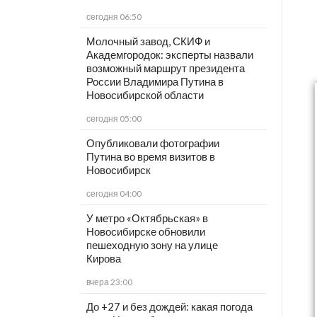
сегодня 06:50
Молочный завод, СКИФ и
Академгородок: эксперты назвали
возможный маршрут президента
России Владимира Путина в
Новосибирской области
сегодня 05:00
Опубликовали фотографии
Путина во время визитов в
Новосибирск
сегодня 04:00
У метро «Октябрьская» в
Новосибирске обновили
пешеходную зону на улице
Кирова
вчера 23:00
До +27 и без дождей: какая погода