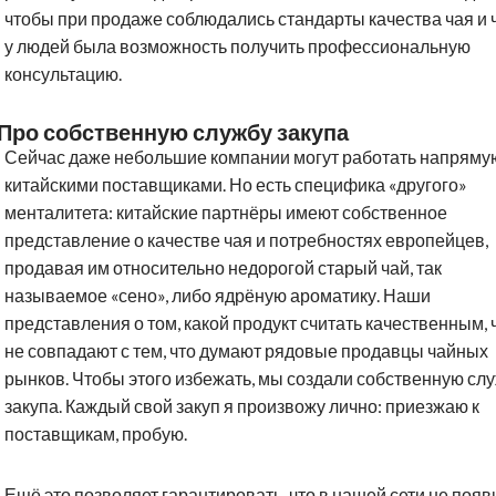
чтобы при продаже соблюдались стандарты качества чая и 
у людей была возможность получить профессиональную
консультацию.
Про собственную службу закупа
Сейчас даже небольшие компании могут работать напряму
китайскими поставщиками. Но есть специфика «другого»
менталитета: китайские партнёры имеют собственное
представление о качестве чая и потребностях европейцев,
продавая им относительно недорогой старый чай, так
называемое «сено», либо ядрёную ароматику. Наши
представления о том, какой продукт считать качественным, 
не совпадают с тем, что думают рядовые продавцы чайных
рынков. Чтобы этого избежать, мы создали собственную сл
закупа. Каждый свой закуп я произвожу лично: приезжаю к
поставщикам, пробую.
Ещё это позволяет гарантировать, что в нашей сети не появ