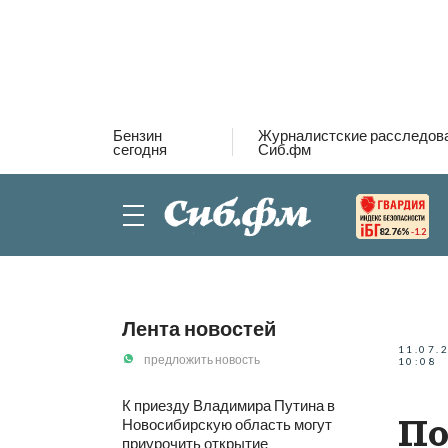
Бензин
Журналистские расследов
сегодня
Сиб.фм
82.76%
-1.2
Лента новостей
11.07.
предложить новость
10:08
К приезду Владимира Путина в
По
Новосибирскую область могут
приурочить открытие