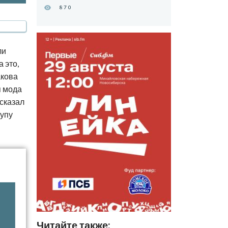
870
ли
 это,
акова
я мода
ссказал
купу
Читайте также: