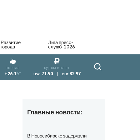
Развитие
Лига пресс-
города
служб-2026
погода
курсы валют
+26.1
°C
usd
71.90
|
eur
82.97
Главные новости:
В Новосибирске задержали