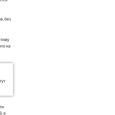
в, без
этому
что на
тут
ти
, я