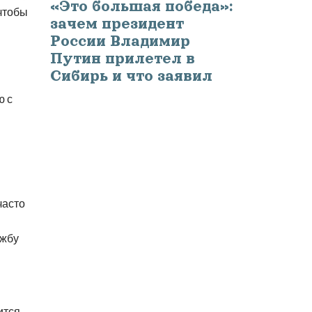
«Это большая победа»:
чтобы
зачем президент
России Владимир
Путин прилетел в
Сибирь и что заявил
ю с
часто
ужбу
ится