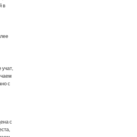
й в
олее
 учат,
 чаем
ано с
щена с
ста,
имаем