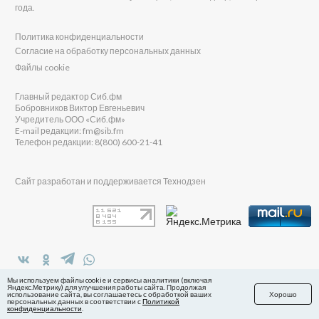
года.
Политика конфиденциальности
Согласие на обработку персональных данных
Файлы cookie
Главный редактор Сиб.фм
Бобровников Виктор Евгеньевич
Учредитель ООО «Сиб.фм»
E-mail редакции: fm@sib.fm
Телефон редакции: 8(800) 600-21-41
Сайт разработан и поддерживается Технодзен
в Яндекс.Дзен
Мы используем файлы cookie и сервисы аналитики (включая
Яндекс.Метрику) для улучшения работы сайта. Продолжая
использование сайта, вы соглашаетесь с обработкой ваших
Хорошо
персональных данных в соответствии с
Политикой
конфиденциальности
.