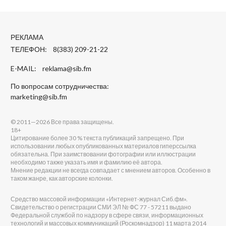
РЕКЛАМА
ТЕЛЕФОН: 8(383) 209-21-22
E-MAIL:
reklama@sib.fm
По вопросам сотрудничества:
marketing@sib.fm
© 2011—2026 Все права защищены.
18+
Цитирование более 30 % текста публикаций запрещено. При
использовании любых опубликованных материалов гиперссылка
обязательна. При заимствовании фотографии или иллюстрации
необходимо также указать имя и фамилию её автора.
Мнение редакции не всегда совпадает с мнением авторов. Особенно в
таком жанре, как авторские колонки.
Средство массовой информации «Интернет-журнал Сиб.фм».
Свидетельство о регистрации СМИ ЭЛ № ФС 77 - 57211 выдано
Федеральной службой по надзору в сфере связи, информационных
технологий и массовых коммуникаций (Роскомнадзор) 11 марта 2014