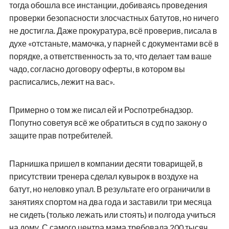
тогда обошла все инстанции, добиваясь проведения
проверки безопасности злосчастных батутов, но ничего
не достигла. Даже прокуратура, всё проверив, писала в
духе «отстаньте, мамочка, у парней с документами всё в
порядке, а ответственность за то, что делает там ваше
чадо, согласно договору оферты, в котором вы
расписались, лежит на вас».
Примерно о том же писал ей и Роспотребнадзор.
Попутно советуя всё же обратиться в суд по закону о
защите прав потребителей.
Парнишка пришел в компании десяти товарищей, в
присутствии тренера сделал кувырок в воздухе на
батут, но неловко упал. В результате его ограничили в
занятиях спортом на два года и заставили три месяца
не сидеть (только лежать или стоять) и полгода учиться
на дому. С самого центра мама требовала 200 тысяч,