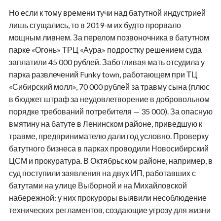
Но если к тому времени тучи над батутной индустрией
лишь сгущались, то в 2019-м их будто прорвало
мощным ливнем. За перелом позвоночника в батутном
парке «Огонь» ТРЦ «Аура» подростку решением суда
заплатили 45 000 рублей. Заботливая мать отсудила у
парка развлечений Funky town, работающем при ТЦ
«Сибирский молл», 70 000 рублей за травму сына (плюс
в бюджет штраф за неудовлетворение в добровольном
порядке требований потребителя — 35 000). За опасную
вмятину на батуте в Ленинском районе, приведшую к
травме, предпринимателю дали год условно. Проверку
батутного бизнеса в парках проводили Новосибирский
ЦСМ и прокуратура. В Октябрьском районе, например, в
суд поступили заявления на двух ИП, работавших с
батутами на улице Выборной и на Михайловской
набережной: у них прокуроры выявили несоблюдение
технических регламентов, создающие угрозу для жизни