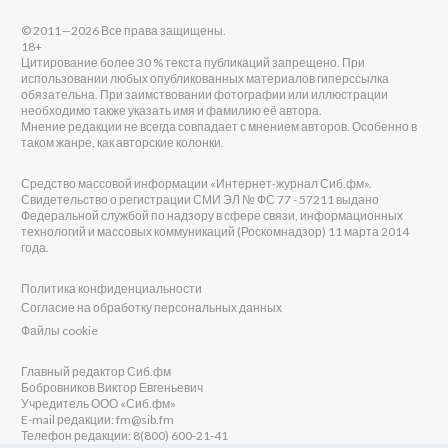
© 2011—2026 Все права защищены.
18+
Цитирование более 30 % текста публикаций запрещено. При
использовании любых опубликованных материалов гиперссылка
обязательна. При заимствовании фотографии или иллюстрации
необходимо также указать имя и фамилию её автора.
Мнение редакции не всегда совпадает с мнением авторов. Особенно в
таком жанре, как авторские колонки.
Средство массовой информации «Интернет-журнал Сиб.фм».
Свидетельство о регистрации СМИ ЭЛ № ФС 77 - 57211 выдано
Федеральной службой по надзору в сфере связи, информационных
технологий и массовых коммуникаций (Роскомнадзор) 11 марта 2014
года.
Политика конфиденциальности
Согласие на обработку персональных данных
Файлы cookie
Главный редактор Сиб.фм
Бобровников Виктор Евгеньевич
Учредитель ООО «Сиб.фм»
E-mail редакции: fm@sib.fm
Телефон редакции: 8(800) 600-21-41