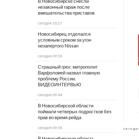
В Новосибирске снесли
незаконный гараж после
вмешательства приставов
сегодня 10:27
Новосибирец отделался
условным сроком за угон
незапертого Nissan
сегодня 09:58
Страшный грех: митрополит
Варфоломей назвал главную
проблему России.
ВИДЕОИНТЕРВЬЮ
сегодня 09:44
В Новосибирской области
поймали четверых подростков без
прав во время рейда
сегодня 09:38
сегодн
В Новосибирскую область