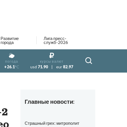
Развитие
Лига пресс-
города
служб-2026
погода
курсы валют
+26.1
°C
usd
71.90
|
eur
82.97
Главные новости:
-2
ео
Страшный грех: митрополит