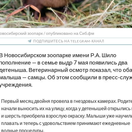
овосибирский зоопарк / опубликовано на Сиб.фм
ПОДПИШИТЕСЬ НА TELEGRAM-КАНАЛ
В Новосибирском зоопарке имени Р.А. Шило
пополнение — в семье выдр 7 мая появились два
детеныша. Ветеринарный осмотр показал, что об
малыша — самцы. Об этом сообщили в пресс-слу
учреждения.
Первый месяц двойня провела в гнездовых камерах. Родит
начали выносить их на улицу, когда у детенышей открылись 
и шерсть приобрела взрослую окраску. Малыши уже научил
плавать и теперь с удовольствием принимают ежедневные
водные процедуры.