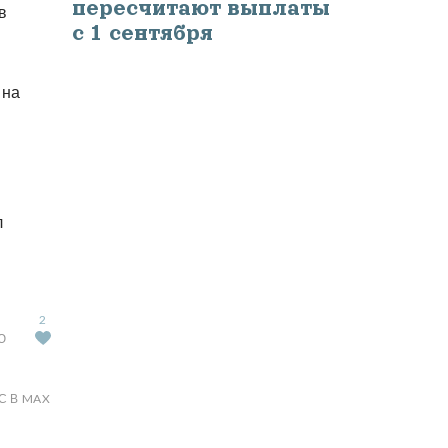
пересчитают выплаты
в
с 1 сентября
 на
л
2
Ю
С В MAX