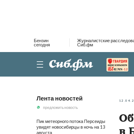
Бензин
Журналистские расследов
сегодня
Сиб.фм
82.76%
-1.2
Лента новостей
12.04.
предложить новость
Об
Пик метеорного потока Персеиды
увидят новосибирцы в ночь на 13
в 
августа