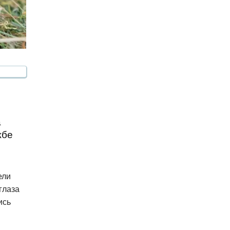
а
жбе
ели
глаза
ись