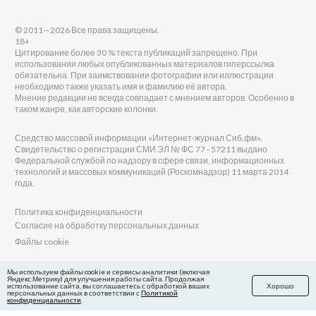
© 2011—2026 Все права защищены.
18+
Цитирование более 30 % текста публикаций запрещено. При
использовании любых опубликованных материалов гиперссылка
обязательна. При заимствовании фотографии или иллюстрации
необходимо также указать имя и фамилию её автора.
Мнение редакции не всегда совпадает с мнением авторов. Особенно в
таком жанре, как авторские колонки.
Средство массовой информации «Интернет-журнал Сиб.фм».
Свидетельство о регистрации СМИ ЭЛ № ФС 77 - 57211 выдано
Федеральной службой по надзору в сфере связи, информационных
технологий и массовых коммуникаций (Роскомнадзор) 11 марта 2014
года.
Политика конфиденциальности
Согласие на обработку персональных данных
Файлы cookie
Главный редактор Сиб.фм
Мы используем файлы cookie и сервисы аналитики (включая
Яндекс.Метрику) для улучшения работы сайта. Продолжая
Бобровников Виктор Евгеньевич
использование сайта, вы соглашаетесь с обработкой ваших
Хорошо
Учредитель ООО «Сиб.фм»
персональных данных в соответствии с
Политикой
конфиденциальности
.
E-mail редакции: fm@sib.fm
Телефон редакции: 8(800) 600-21-41