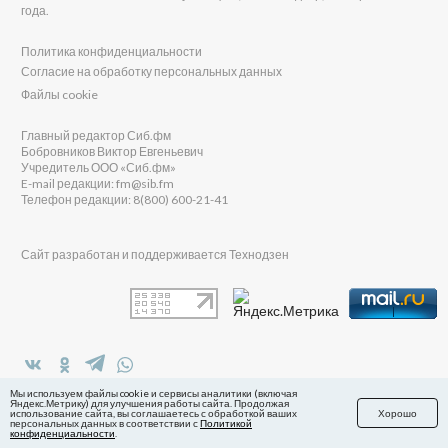
года.
Политика конфиденциальности
Согласие на обработку персональных данных
Файлы cookie
Главный редактор Сиб.фм
Бобровников Виктор Евгеньевич
Учредитель ООО «Сиб.фм»
E-mail редакции: fm@sib.fm
Телефон редакции: 8(800) 600-21-41
Сайт разработан и поддерживается Технодзен
в Яндекс.Дзен
Мы используем файлы cookie и сервисы аналитики (включая
Яндекс.Метрику) для улучшения работы сайта. Продолжая
использование сайта, вы соглашаетесь с обработкой ваших
Хорошо
персональных данных в соответствии с
Политикой
конфиденциальности
.