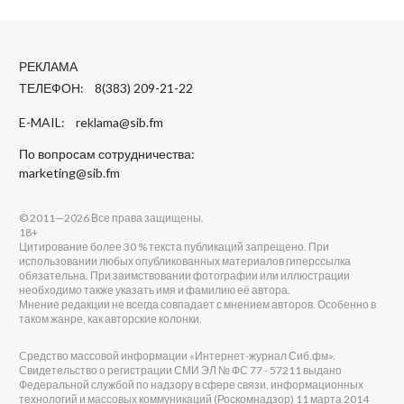
РЕКЛАМА
ТЕЛЕФОН: 8(383) 209-21-22
E-MAIL:
reklama@sib.fm
По вопросам сотрудничества:
marketing@sib.fm
© 2011—2026 Все права защищены.
18+
Цитирование более 30 % текста публикаций запрещено. При
использовании любых опубликованных материалов гиперссылка
обязательна. При заимствовании фотографии или иллюстрации
необходимо также указать имя и фамилию её автора.
Мнение редакции не всегда совпадает с мнением авторов. Особенно в
таком жанре, как авторские колонки.
Средство массовой информации «Интернет-журнал Сиб.фм».
Свидетельство о регистрации СМИ ЭЛ № ФС 77 - 57211 выдано
Федеральной службой по надзору в сфере связи, информационных
технологий и массовых коммуникаций (Роскомнадзор) 11 марта 2014