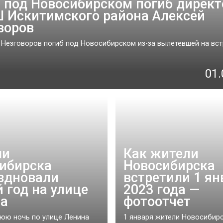
 под Новосибирском погиб директ
Искитимского района Алексей
воров
 Незговоров погиб под Новосибирском из-за вылетевшей на вст
01.
ли
Как жители
ибирска
Новосибирска
здновали
встретили 1 ян
 год на улице
2023 года —
а
фотоотчет
юю ночь по улице Ленина
1 января жители Новосибир