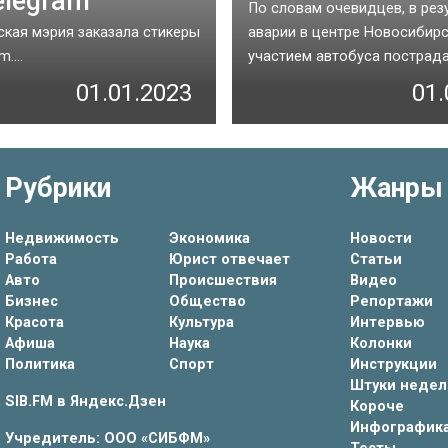
elegram
По словам очевидцев, в рез
кая мэрия заказала стикеры
аварии в центре Новосибирс
....
участием автобуса пострадал
01.01.2023
01.
Рубрики
Жанры
Недвижимость
Экономика
Новости
Работа
Юрист отвечает
Статьи
Авто
Происшествия
Видео
Бизнес
Общество
Репортажи
Красота
Культура
Интервью
Афиша
Наука
Колонки
Политика
Спорт
Инструкции
Штуки недел
SIB.FM в
Яндекс.Дзен
Короче
Инфографик
Учредитель: ООО «СИБФМ»