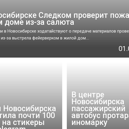
осибирске Следком проверит пожа
 доме из-за салюта
и в Новосибирске ходатайствуют о передаче материалов прове
 из-за выстрела фейерверком в жилой дом....
01.
В центре
Новосибирска
 Новосибирска
пассажирский
тила почти 100
автобус прота
 на стикеры
иномарку