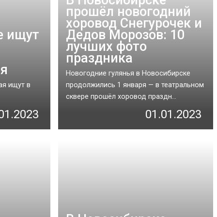
прошёл новогодний
хоровод Снегурочек и
е ищут
Дедов Морозов: 10
лучших фото
праздника
ая
Новогодние гулянья в Новосибирске
ая ищут в
продолжились 1 января — в театральном
сквере прошёл хоровод праздн...
01.2023
01.01.2023