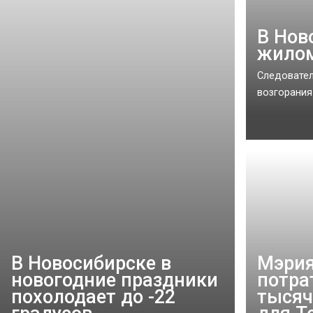
В Нов
жилом
Следовател
возгорания
В Новосибирске в
Мэрия
новогодние праздники
потра
похолодает до -22
тысяч