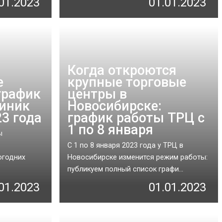
01.2023
01.01.2023
Когда откроются
е
крупные торговые
график
центры в
иник
Новосибирске:
23 года
график работы ТРЦ с
1 по 8 января
ы
С 1 по 8 января 2023 года у ТРЦ в
огодних
Новосибирске изменится режим работы:
публикуем полный список графи...
01.2023
01.01.2023