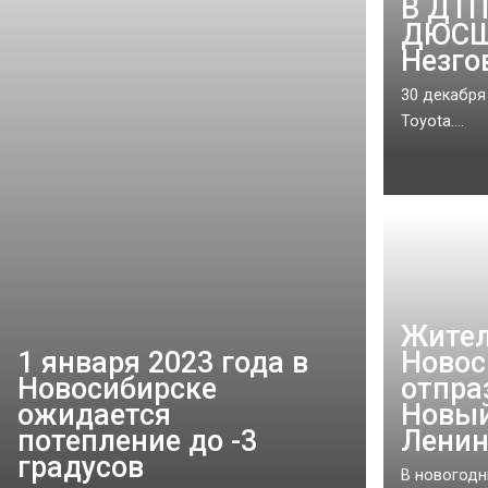
В ДТП
ДЮСШ 
Незго
30 декабря
Toyota....
Жите
1 января 2023 года в
Новос
Новосибирске
отпра
ожидается
Новый
потепление до -3
Ленин
градусов
В новогодн