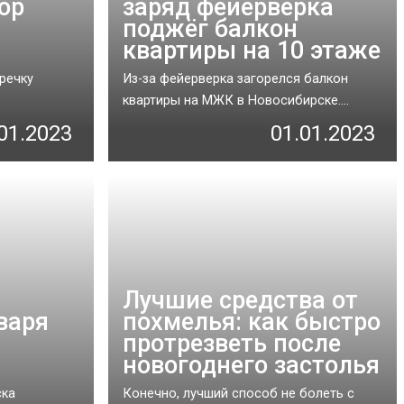
ор
заряд фейерверка
поджёг балкон
квартиры на 10 этаже
речку
Из-за фейерверка загорелся балкон
квартиры на МЖК в Новосибирске....
01.2023
01.01.2023
Лучшие средства от
варя
похмелья: как быстро
протрезветь после
новогоднего застолья
ска
Конечно, лучший способ не болеть с