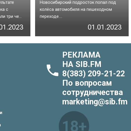
ультате
Новосибирский подросток попал под
ка с
колёса автомобиля на пешеходном
и три че...
переходе....
01.2023
01.01.2023
РЕКЛАМА
НА SIB.FM
8(383) 209-21-22
По вопросам
сотрудничества
marketing@sib.fm
и
18+
а