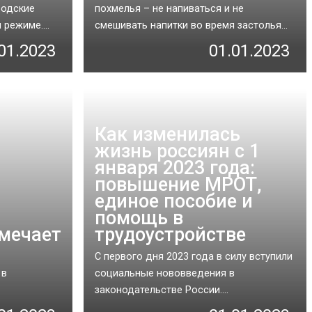
родские
похмелья – не напиваться и не
режиме....
смешивать напитки во время застолья...
01.2023
01.01.2023
Как изменилась
жизнь россиян с 1
января 2023 года:
повышение МРОТ,
единое пособие и
помощь в
тмечает
трудоустройстве
С первого дня 2023 года в силу вступили
 в
социальные нововведения в
законодательстве России....