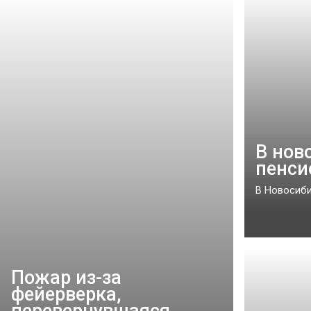
В нов
пенси
В Новосиби
Пожар из-за
фейерверка,
перевернувшаяся