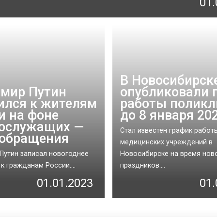
01.
В Новосибирск
мир Путин
опубликовали 
ился к жителям
работы поликл
и на фоне
до 8 января 20
ослужащих —
Стал известен график работ
 обращения
медицинских учреждений в
Путин записал новогоднее
Новосибирске на время нов
к гражданам России....
праздников....
01.01.2023
01.