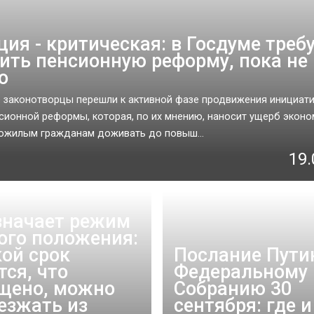
ция - критическая: в Госдуме треб
ить пенсионную реформу, пока не
о
 законотворцы перешли к активной фазе продвижения инициат
сионной реформы, которая, по их мнению, наносит ущерб эконо
пожилым гражданам доживать до повыш...
19.
значает режим
ого положения:
кой срок
Послание Пути
тся, что
Федеральному
щено, можно
Собранию 30
езжать из
сентября: где и