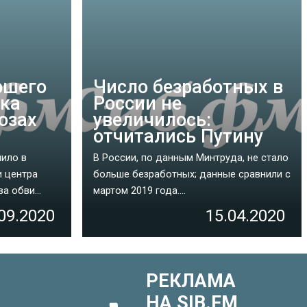
ршего
Число безработных в
ика
России не
озах
увеличилось:
отчитались Путину
пило в
В России, по данным Минтруда, не стало
и центра
больше безработных; данные сравнили с
а обви...
мартом 2019 года....
09.2020
15.04.2020
РЕКЛАМА
НА SIB.FM