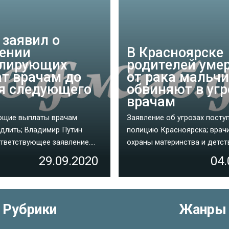
 заявил о
ении
В Красноярске
улирующих
родителей уме
т врачам до
от рака мальч
я следующего
обвиняют в угр
врачам
ющие выплаты врачам
Заявление об угрозах посту
длить; Владимир Путин
полицию Красноярска; врач
тветствующее заявление....
охраны материнства и детств
29.09.2020
04.
Рубрики
Жанры