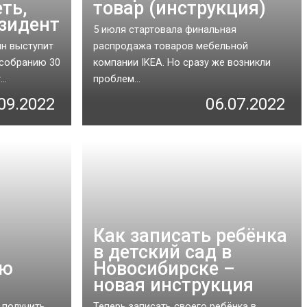
ть,
товар (инструкция)
езидент
5 июля стартовала финальная
ин выступит
распродажа товаров мебельной
собранию 30
компании IKEA. Но сразу же возникли
..
проблем...
09.2022
06.07.2022
Как записать ребёнка
в детский сад в
ую
Новосибирске –
новая инструкция
 получить
Теперь записать своего ребёнка в