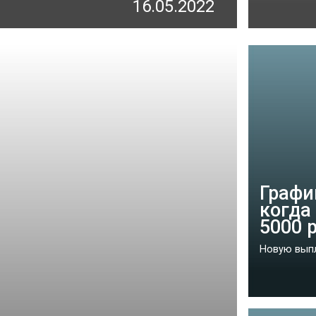
16.05.2022
Графи
когда
5000 
Новую выпл