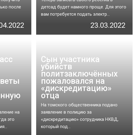
лько после
детсад будет намного проще. Для этого
вам потребуется подать электр...
04.2022
23.03.2022
ласс
Сын участника
убийств
политзаключённых
оветы
пожаловался на
«дискредитацию»
анную
отца
На томского общественника подано
вление на
заявление в полицию за
гда это
«дискредитацию» сотрудника НКВД,
я...
который под...