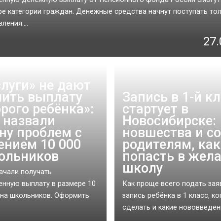
ре категории граждан. Денежные средства начнут поступать то
ления....
27.
слуги» не дают
ить выплату
Запись в 1-й к
орого ребёнка»:
стартует в
 назвали
Новосибирске:
ну проблем с
новшества и с
ением 10 000
родителям, как
ольников
попасть в жел
школу
ачали получать
нную выплату в размере 10
Как проще всего подать зая
 на школьников. Оформить
запись ребёнка в 1 класс, ко
сделать и какие нововведени