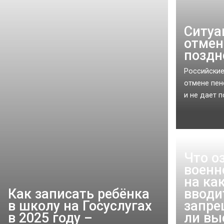
Ситуа
отмен
поздн
Российские
отмене пен
и не дает 
Что о
военн
на ка
Как записать ребёнка
вводи
в школу на Госуслугах
запре
в 2025 году –
ли вы