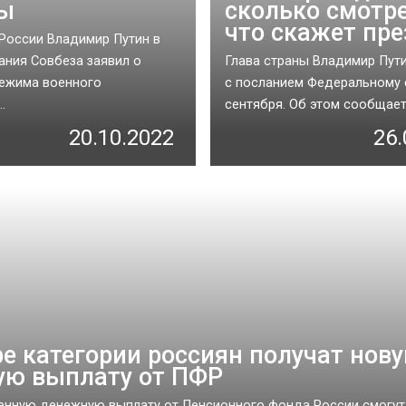
ы
сколько смотре
что скажет пр
России Владимир Путин в
ания Совбеза заявил о
Глава страны Владимир Пут
ежима военного
с посланием Федеральному 
.
сентября. Об этом сообщает.
20.10.2022
26.
е категории россиян получат нов
ую выплату от ПФР
нную денежную выплату от Пенсионного фонда России смогут