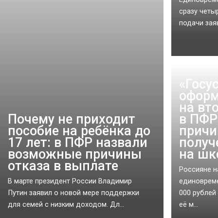
сразу четы
подачи заяв
«‎Госу
оформ
на вт
Почему не приходит
в ПФР
пособие на ребёнка до
причи
17 лет: в ПФР назвали
получ
возможные причины
на шк
отказа в выплате
Россияне н
В марте президент России Владимир
единовреме
Путин заявил о новой мере поддержки
000 рублей
для семей с низким доходом. Дл...
её м...