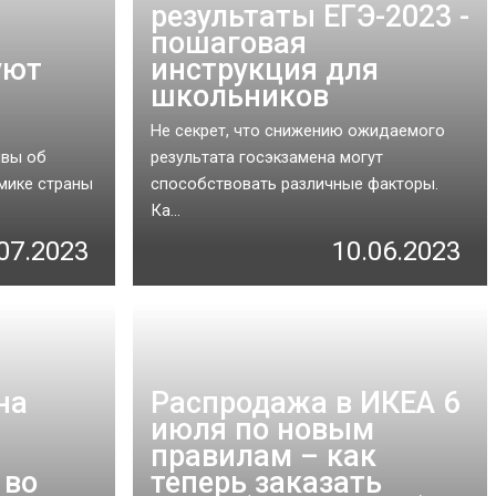
результаты ЕГЭ-2023 -
пошаговая
уют
инструкция для
школьников
Не секрет, что снижению ожидаемого
ивы об
результата госэкзамена могут
мике страны
способствовать различные факторы.
Ка...
07.2023
10.06.2023
на
Распродажа в ИКЕА 6
июля по новым
правилам – как
 во
теперь заказать