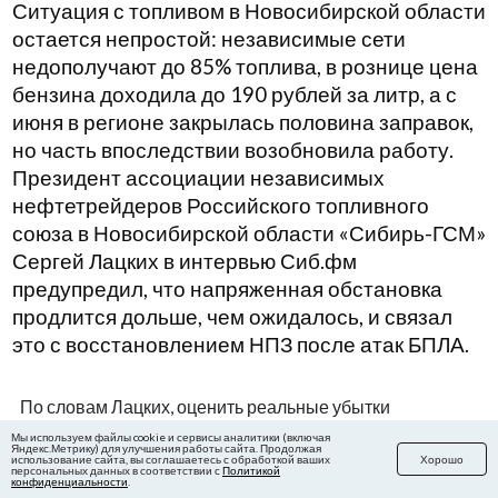
Ситуация с топливом в Новосибирской области
остается непростой: независимые сети
недополучают до 85% топлива, в рознице цена
бензина доходила до 190 рублей за литр, а с
июня в регионе закрылась половина заправок,
но часть впоследствии возобновила работу.
Президент ассоциации независимых
нефтетрейдеров Российского топливного
союза в Новосибирской области «Сибирь-ГСМ»
Сергей Лацких в интервью Сиб.фм
предупредил, что напряженная обстановка
продлится дольше, чем ожидалось, и связал
это с восстановлением НПЗ после атак БПЛА.
По словам Лацких, оценить реальные убытки
независимых трейдеров сейчас можно лишь
Мы используем файлы cookie и сервисы аналитики (включая
Яндекс.Метрику) для улучшения работы сайта. Продолжая
приблизительно, поскольку кризис еще не завершился,
использование сайта, вы соглашаетесь с обработкой ваших
Хорошо
персональных данных в соответствии с
Политикой
конфиденциальности
.
и говорить о финальной сумме убытков пока