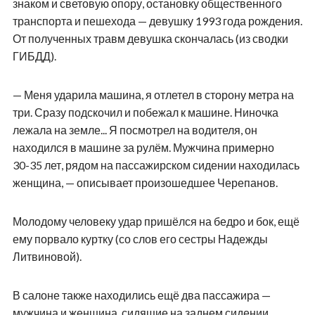
знаком и световую опору, остановку общественного
транспорта и пешехода — девушку 1993 года рождения.
От полученных травм девушка скончалась (из сводки
ГИБДД).
— Меня ударила машина, я отлетел в сторону метра на
три. Сразу подскочил и побежал к машине. Ниночка
лежала на земле... Я посмотрел на водителя, он
находился в машине за рулём. Мужчина примерно
30-35 лет,
рядом на пассажирском сидении находилась
женщина, — описывает произошедшее Черепанов.
Молодому человеку удар пришёлся на бедро и бок, ещё
ему порвало куртку (со слов его сестры Надежды
Литвиновой).
В салоне также находились ещё два пассажира —
мужчина и женщина, сидящие на заднем сидении.