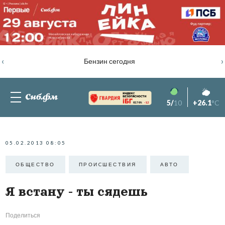
‹
›
Бензин сегодня
5/
10
+26.1
°C
82.76%
-1.2
05.02.2013 08:05
ОБЩЕСТВО
ПРОИCШЕСТВИЯ
АВТО
Я встану - ты сядешь
Поделиться