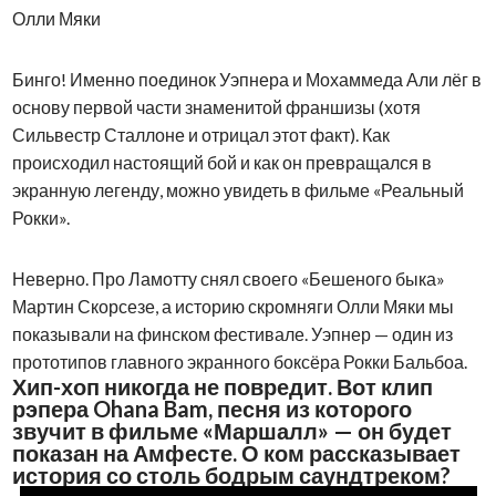
Олли Мяки
Бинго! Именно поединок Уэпнера и Мохаммеда Али лёг в
основу первой части знаменитой франшизы (хотя
Сильвестр Сталлоне и отрицал этот факт). Как
происходил настоящий бой и как он превращался в
экранную легенду, можно увидеть в фильме «Реальный
Рокки».
Неверно. Про Ламотту снял своего «Бешеного быка»
Мартин Скорсезе, а историю скромняги Олли Мяки мы
показывали на финском фестивале. Уэпнер — один из
прототипов главного экранного боксёра Рокки Бальбоа.
Хип-хоп никогда не повредит. Вот клип
рэпера Ohana Bam, песня из которого
звучит в фильме «Маршалл» — он будет
показан на Амфесте. О ком рассказывает
история со столь бодрым саундтреком?