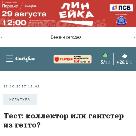
‹
›
Бензин сегодня
5/
10
+26.1
°C
82.76%
-1.2
13.10.2017 12:42
КУЛЬТУРА
Тест: коллектор или гангстер
из гетто?