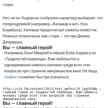
стори.
Нет, не он. Андерсон сообразно характеру выбирает, что
попричудливей (например, «Кальмар и кит» Ноа
Баумбаха), Хеллман предпочитает сюжеты пожёстче.
Нежные полуночные лав-стори — это про Джима
Джармуша.
Вы — главный герой!
Например, Билл Мюррей в образе Боба Харриса из
«Трудностей перевода». Вам любопытно и
одновременно немного неловко среди всех этих
вопросов про странное американское кино. Не беда,
Амфест
«поможет быстро освоиться.
http://sib.fm/content/2012/test_amfest/0.jpg%%%Вы —
главный герой из Трудностей перевода. Вам немного
неловко среди всех этих вопросов про странное
американское кино.
Вы — главный герой!