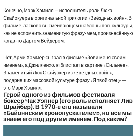
Конечно, Марк Хэмилл — исполнитель роли Люка
Скайокуера в оригинальной трилогии «Звёздных войн». В
фильме, ласково высмеивающем шаблоны поп-культуры,
как не вспомнить знаменитую фразу-мем, произнесённую
когда-то Дартом Вейдером.
Нет, Арми Хаммер сыграл в фильме «Зови меня своим
именем», а Джилленхолл блистает в картине «Сильнее».
Знаменитый Люк Скайуокер из «Звёздных войн»,
подаривших массовой культуре фразу «Я твой отец» —
это Марк Хэмилл.
Герой одного из фильмов фестиваля —
боксёр Чак Уэпнер (его роль исполняет Лив
Шрайбер). В 1970-е его называли
«Байоннским кровопускателем», но все мы
знаем его под другим именем. Под каким?