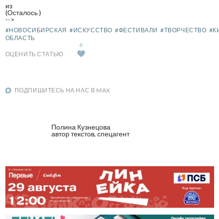
из
(Осталось
)
-->
#НОВОСИБИРСКАЯ
#ИСКУССТВО
#ФЕСТИВАЛИ
#ТВОРЧЕСТВО
#К
ОБЛАСТЬ
6
ОЦЕНИТЬ СТАТЬЮ
ПОДПИШИТЕСЬ НА НАС В MAX
Полина Кузнецова
автор текстов, спецагент