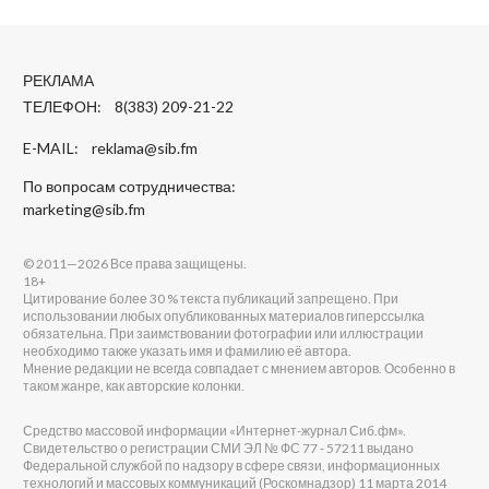
РЕКЛАМА
ТЕЛЕФОН: 8(383) 209-21-22
E-MAIL:
reklama@sib.fm
По вопросам сотрудничества:
marketing@sib.fm
© 2011—2026 Все права защищены.
18+
Цитирование более 30 % текста публикаций запрещено. При
использовании любых опубликованных материалов гиперссылка
обязательна. При заимствовании фотографии или иллюстрации
необходимо также указать имя и фамилию её автора.
Мнение редакции не всегда совпадает с мнением авторов. Особенно в
таком жанре, как авторские колонки.
Средство массовой информации «Интернет-журнал Сиб.фм».
Свидетельство о регистрации СМИ ЭЛ № ФС 77 - 57211 выдано
Федеральной службой по надзору в сфере связи, информационных
технологий и массовых коммуникаций (Роскомнадзор) 11 марта 2014