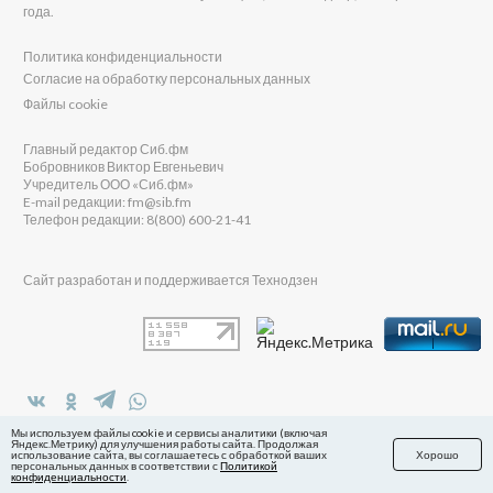
года.
Политика конфиденциальности
Согласие на обработку персональных данных
Файлы cookie
Главный редактор Сиб.фм
Бобровников Виктор Евгеньевич
Учредитель ООО «Сиб.фм»
E-mail редакции: fm@sib.fm
Телефон редакции: 8(800) 600-21-41
Сайт разработан и поддерживается Технодзен
в Яндекс.Дзен
Мы используем файлы cookie и сервисы аналитики (включая
Яндекс.Метрику) для улучшения работы сайта. Продолжая
использование сайта, вы соглашаетесь с обработкой ваших
Хорошо
персональных данных в соответствии с
Политикой
конфиденциальности
.