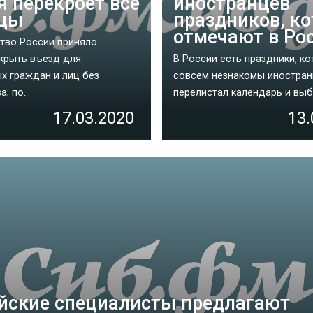
я перекроет все
иностранцев
ицы
праздников, к
отмечают в Ро
тво России приняло
крыть въезд для
В России есть праздники, к
х граждан и лиц без
совсем незнакомы иностран
; по...
перелистал календарь и выбр
17.03.2020
13.
йские специалисты предлагают