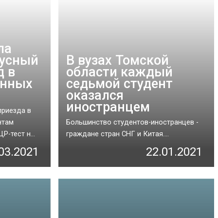
ла
русный
В вузах Томской
д в
области каждый
анных
седьмой студент
оказался
иностранцем
приезда в
нтам
Большинство студентов-иностранцев -
-тест н...
граждане стран СНГ и Китая....
03.2021
22.01.2021