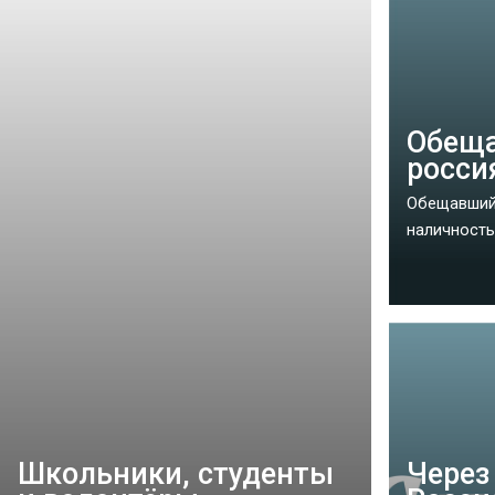
Обеща
росси
Обещавший 
наличность,
Школьники, студенты
Через