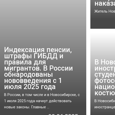
наказ
Житель Нов
Индексация пенсии,
штрафы ГИБДД и
правила для
В Нов
мигрантов. В России
иност
обнародованы
студе
нововведения с 1
фотос
июля 2025 года
наци
кост
В России, в том числе и в Новосибирске, с
1 июля 2025 года начнут действовать
В Новосиби
новые законы. Главные ...
иностранцев