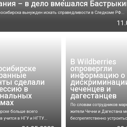
ания – в дело вмешался Бастрыки
осибирска вынужден искать справедливости в Следкоме РФ....
11.
В Wildberries
осибирске
опровергли
ранные
информацию о
нты сделали
дискриминаци
ессию в
чеченцев и
ональных
дагестанцев
юмах
По словам сотрудников мар
рске больше всего
жители Чечни и Дагестана м
 учится в НГУ и НГТУ....
беспрепятственно устроиться