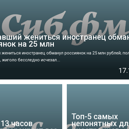
вший жениться иностранец обма
янок на 25 млн
жениться иностранец обманул россиянок на 25 млн рублей; по
 жиголо бесследно исчезал....
17.
Топ-5 самых
 13 часов
непонятных дл