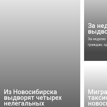
За не
выдво
За неделю 
граждан, од
Из Новосибирска
Мигра
выдворят четырех
такси
нелегальных
новос