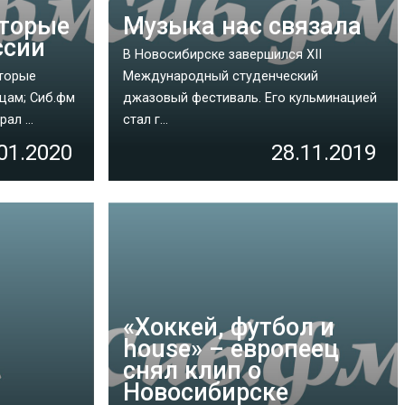
оторые
Музыка нас связала
ссии
В Новосибирске завершился XII
оторые
Международный студенческий
цам; Сиб.фм
джазовый фестиваль. Его кульминацией
ал ...
стал г...
01.2020
28.11.2019
«Хоккей, футбол и
house» – европеец
снял клип о
Новосибирске