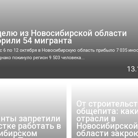
делю из Новосибирской области
рили 54 мигранта
с 6 по 12 октября в Новосибирскую область прибыло 7 035 ино
нако покинуло регион 9 503 человека....
13.
От строительст
общепита: как
нты запретили
отрасли в
стке работать в
Новосибирской
ибирском
области закро