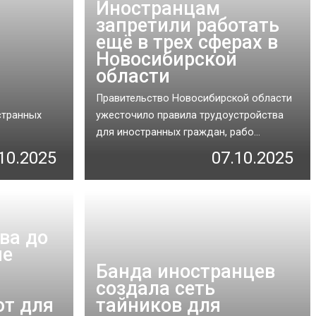
Иностранцам
запретили работать
ещё в трех сферах в
Новосибирской
области
Правительство Новосибирской области
странных
ужесточило правила трудоустройства
для иностранных граждан, рабо...
10.2025
07.10.2025
ва до
ие
Банда иностранцев
создала сеть
ют для
тайников для