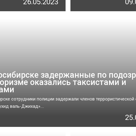
26.05.2023
09.
осибирске задержанные по подоз
роризме оказались таксистами и
ами
рске сотрудники полиции задержали членов террористической 
хид валь-Джихад»....
25.