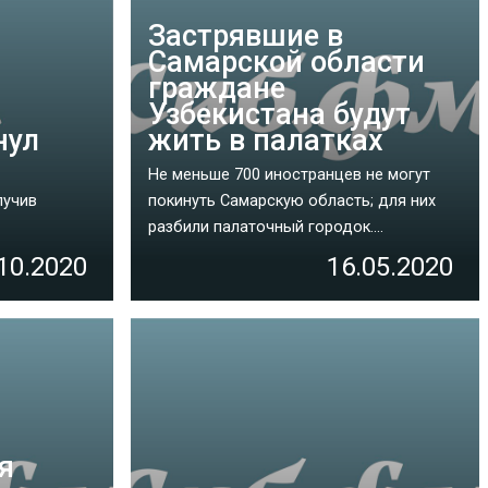
Застрявшие в
Самарской области
граждане
Узбекистана будут
нул
жить в палатках
Не меньше 700 иностранцев не могут
лучив
покинуть Самарскую область; для них
разбили палаточный городок....
10.2020
16.05.2020
я