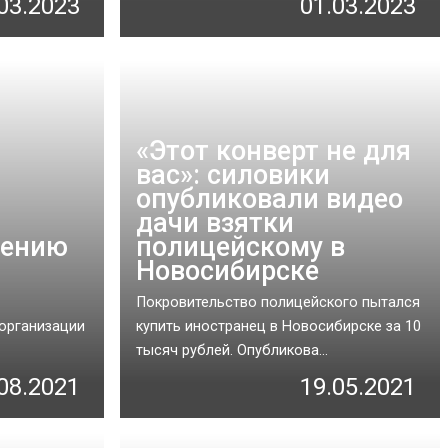
03.2023
01.03.2023
«‎Этот конверт не для
вас»: силовики
опубликовали видео
дачи взятки
рению
полицейскому в
Новосибирске
Покровительство полицейского пытался
организации
купить иностранец в Новосибирске за 10
тысяч рублей. Опубликова...
08.2021
19.05.2021