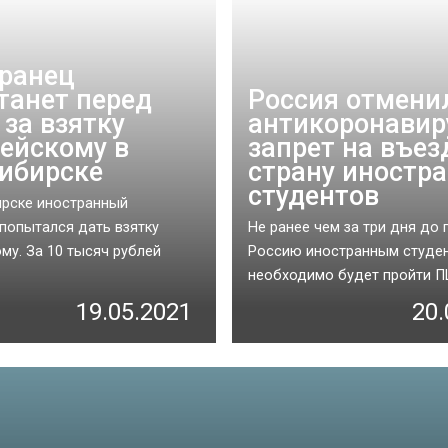
ранец
танет перед
Россия отмени
 за взятку
антикоронави
ейскому в
запрет на въез
ибирске
страну иностр
студентов
рске иностранный
попытался дать взятку
Не ранее чем за три дня до 
му. За 10 тысяч рублей
Россию иностранным студе
необходимо будет пройти ПЦР
19.05.2021
20.