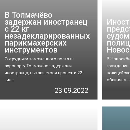
В Толмачёво
задержан иностранец
Иност
с 22 кг
предс
незадекларированных
судом
парикмахерских
полиц
инструментов
Новос
Сотрудники таможенного поста в
В Новосиби
аэропорту Толмачёво задержали
гражданин 
иностранца, пытавшегося провезти 22
полицейско
кил...
обвиняем...
23.09.2022