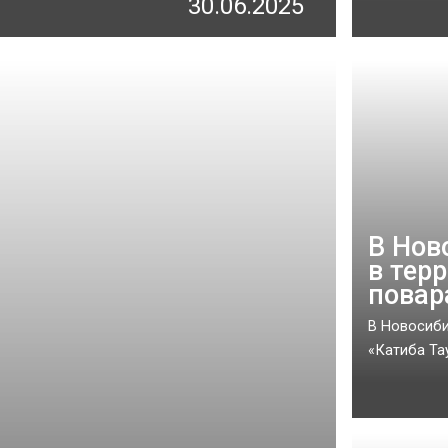
30.06.2025
В Нов
в тер
повар
В Новосиби
«Катиба Тау