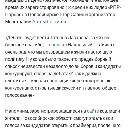
время их зарегистрировано 13, среди них лидер «РПР-
Парнас» в Новосибирске Егор Савин и организатор
Монстрации
Артём Лоскутов
.
«Дебаты будет вести Татьяна Лазарева, за что ей
большое спасибо, —
написал
Навальный. — Лично я
очень рад, что мы возвращаем к жизни настоящую
политику. Ну когда было такое, что предвыборный
список неизвестен незадолго до выборов и кандидаты
конкурируют, споря на дебатах? Так и должна
сложиться сильная оппозиция: через внутреннюю
конкуренцию, открытые дискуссии и, главное, общее
голосование».
Напомним, зарегистрировавшиеся на
сайте
коалиции
жители Новосибирской области смогут отдать свои
голоса за кандидатов открытых праймериз, после чего