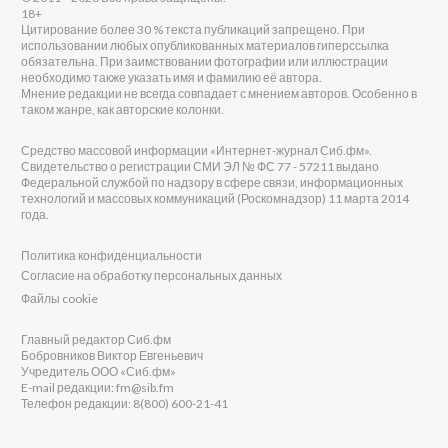
18+
Цитирование более 30 % текста публикаций запрещено. При
использовании любых опубликованных материалов гиперссылка
обязательна. При заимствовании фотографии или иллюстрации
необходимо также указать имя и фамилию её автора.
Мнение редакции не всегда совпадает с мнением авторов. Особенно в
таком жанре, как авторские колонки.
Средство массовой информации «Интернет-журнал Сиб.фм».
Свидетельство о регистрации СМИ ЭЛ № ФС 77 - 57211 выдано
Федеральной службой по надзору в сфере связи, информационных
технологий и массовых коммуникаций (Роскомнадзор) 11 марта 2014
года.
Политика конфиденциальности
Согласие на обработку персональных данных
Файлы cookie
Главный редактор Сиб.фм
Бобровников Виктор Евгеньевич
Учредитель ООО «Сиб.фм»
E-mail редакции: fm@sib.fm
Телефон редакции: 8(800) 600-21-41