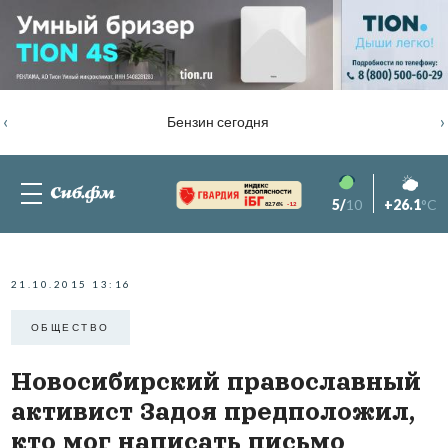
‹
›
Бензин сегодня
5/
10
+26.1
°C
82.76%
-1.2
21.10.2015 13:16
ОБЩЕСТВО
Новосибирский православный
активист Задоя предположил,
кто мог написать письмо