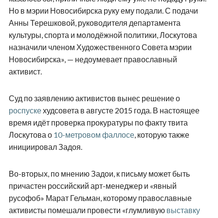
Но в мэрии Новосибирска руку ему подали. С подачи
Анны Терешковой, руководителя департамента
культуры, спорта и молодёжной политики, Лоскутова
назначили членом Художественного Совета мэрии
Новосибирска», — недоумевает православный
активист.
Суд по заявлению активистов вынес решение о
роспуске
худсовета в августе 2015 года. В настоящее
время идёт проверка прокуратуры по факту твита
Лоскутова о
10-метровом фаллосе
, которую также
инициировал Задоя.
Во-вторых, по мнению Задои, к письму может быть
причастен российский арт-менеджер и «явный
русофоб» Марат Гельман, которому православные
активисты помешали провести «глумливую
выставку