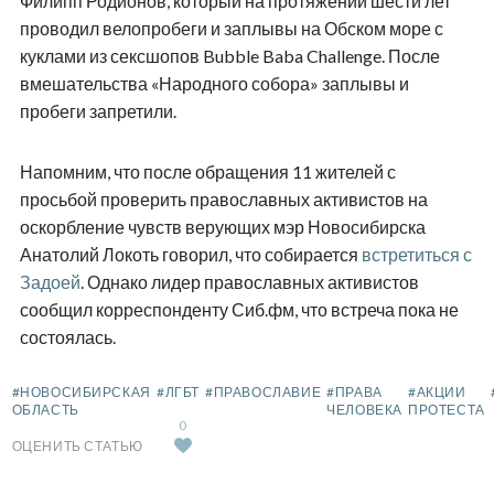
Филипп Родионов, который на протяжении шести лет
проводил велопробеги и заплывы на Обском море с
куклами из сексшопов Bubble Baba Challenge. После
вмешательства «Народного собора» заплывы и
пробеги запретили.
Напомним, что после обращения 11 жителей с
просьбой проверить православных активистов на
оскорбление чувств верующих мэр Новосибирска
Анатолий Локоть говорил, что собирается
встретиться с
Задоей
. Однако лидер православных активистов
сообщил корреспонденту Сиб.фм, что встреча пока не
состоялась.
#НОВОСИБИРСКАЯ
#ЛГБТ
#ПРАВОСЛАВИЕ
#ПРАВА
#АКЦИИ
ОБЛАСТЬ
ЧЕЛОВЕКА
ПРОТЕСТА
0
ОЦЕНИТЬ СТАТЬЮ