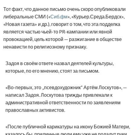
Тот факт, что данное письмо очень скоро опубликовали
либеральные СМИ («
Сиб.фм
», «Курьер.Среда.Бердск»,
«Новая газета» и др.), говорит о том, что эта подделка
является частью чьей-то PR-кампании или явной
провокацией, цель которой — разжигание в обществе
ненависти по религиозному признаку.
Задоя в своём ответе назвал деятелей культуры,
которые, по его мнению, стоят за письмом.
«Во-первых, это „псевдохудожник“ Артём Лоскутов», —
написал Задоя. Лоскутова трижды привлекали к
административной ответственности по заявлениям
православных активистов.
«После публичной карикатуры на икону Божией Матери,
казалось бы, приличные люди ему уже не подадут руки.