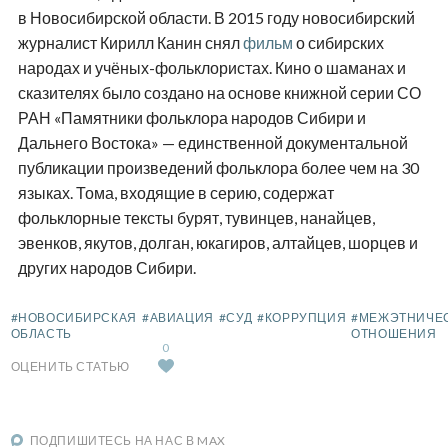
в Новосибирской области. В 2015 году новосибирский
журналист Кирилл Канин снял
фильм
о сибирских
народах и учёных-фольклористах. Кино о шаманах и
сказителях было создано на основе книжной серии СО
РАН «Памятники фольклора народов Сибири и
Дальнего Востока» — единственной документальной
публикации произведений фольклора более чем на 30
языках. Тома, входящие в серию, содержат
фольклорные тексты бурят, тувинцев, нанайцев,
эвенков, якутов, долган, юкагиров, алтайцев, шорцев и
других народов Сибири.
#НОВОСИБИРСКАЯ
#АВИАЦИЯ
#СУД
#КОРРУПЦИЯ
#МЕЖЭТНИЧЕ
ОБЛАСТЬ
ОТНОШЕНИЯ
0
ОЦЕНИТЬ СТАТЬЮ
ПОДПИШИТЕСЬ НА НАС В MAX