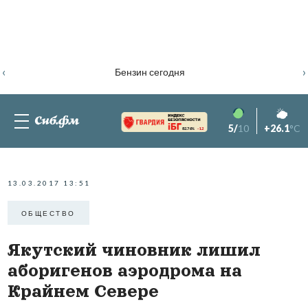
‹
›
Бензин сегодня
5/
10
+26.1
°C
82.76%
-1.2
13.03.2017 13:51
ОБЩЕСТВО
Якутский чиновник лишил
аборигенов аэродрома на
Крайнем Севере