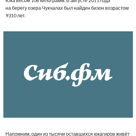
Юка весом 106 килограмм. В августе 2011 года
на берегу озера Чукчалах был найден бизон возрастом
9310 лет.
Напомним, один из тысячи оставшихся юкагиров живёт