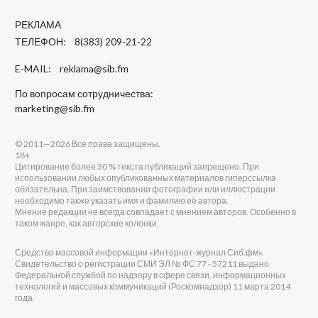
РЕКЛАМА
ТЕЛЕФОН: 8(383) 209-21-22
E-MAIL:
reklama@sib.fm
По вопросам сотрудничества:
marketing@sib.fm
© 2011—2026 Все права защищены.
18+
Цитирование более 30 % текста публикаций запрещено. При
использовании любых опубликованных материалов гиперссылка
обязательна. При заимствовании фотографии или иллюстрации
необходимо также указать имя и фамилию её автора.
Мнение редакции не всегда совпадает с мнением авторов. Особенно в
таком жанре, как авторские колонки.
Средство массовой информации «Интернет-журнал Сиб.фм».
Свидетельство о регистрации СМИ ЭЛ № ФС 77 - 57211 выдано
Федеральной службой по надзору в сфере связи, информационных
технологий и массовых коммуникаций (Роскомнадзор) 11 марта 2014
года.