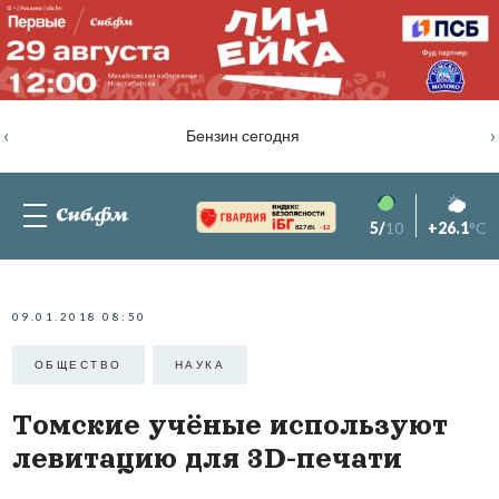
‹
›
Бензин сегодня
5/
10
+26.1
°C
82.76%
-1.2
09.01.2018 08:50
ОБЩЕСТВО
НАУКА
Томские учёные используют
левитацию для 3D-печати