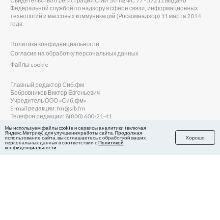
Свидетельство о регистрации СМИ ЭЛ № ФС 77 - 57211 выдано
Федеральной службой по надзору в сфере связи, информационных
технологий и массовых коммуникаций (Роскомнадзор) 11 марта 2014
года.
Политика конфиденциальности
Согласие на обработку персональных данных
Файлы cookie
Главный редактор Сиб.фм
Бобровников Виктор Евгеньевич
Учредитель ООО «Сиб.фм»
E-mail редакции: fm@sib.fm
Телефон редакции: 8(800) 600-21-41
Мы используем файлы cookie и сервисы аналитики (включая
Яндекс.Метрику) для улучшения работы сайта. Продолжая
использование сайта, вы соглашаетесь с обработкой ваших
Хорошо
персональных данных в соответствии с
Политикой
Сайт разработан и поддерживается Технодзен
конфиденциальности
.
в Яндекс.Дзен