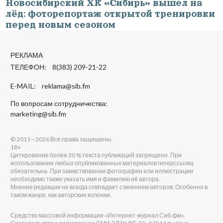
Новосибирский ХК «Сибирь» вышел на
лёд: фоторепортаж открытой тренировки
перед новым сезоном
РЕКЛАМА
ТЕЛЕФОН: 8(383) 209-21-22
E-MAIL:
reklama@sib.fm
По вопросам сотрудничества:
marketing@sib.fm
© 2011—2026 Все права защищены.
18+
Цитирование более 30 % текста публикаций запрещено. При
использовании любых опубликованных материалов гиперссылка
обязательна. При заимствовании фотографии или иллюстрации
необходимо также указать имя и фамилию её автора.
Мнение редакции не всегда совпадает с мнением авторов. Особенно в
таком жанре, как авторские колонки.
Средство массовой информации «Интернет-журнал Сиб.фм».