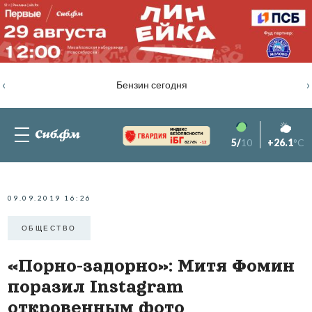
‹
›
Бензин сегодня
5/
10
+26.1
°C
82.76%
-1.2
09.09.2019 16:26
ОБЩЕСТВО
«Порно-задорно»: Митя Фомин
поразил Instagram
откровенным фото