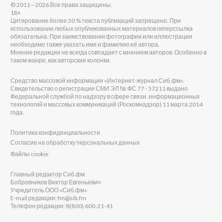
© 2011—2026 Все права защищены.
18+
Цитирование более 30 % текста публикаций запрещено. При
использовании любых опубликованных материалов гиперссылка
обязательна. При заимствовании фотографии или иллюстрации
необходимо также указать имя и фамилию её автора.
Мнение редакции не всегда совпадает с мнением авторов. Особенно в
таком жанре, как авторские колонки.
Средство массовой информации «Интернет-журнал Сиб.фм».
Свидетельство о регистрации СМИ ЭЛ № ФС 77 - 57211 выдано
Федеральной службой по надзору в сфере связи, информационных
технологий и массовых коммуникаций (Роскомнадзор) 11 марта 2014
года.
Политика конфиденциальности
Согласие на обработку персональных данных
Файлы cookie
Главный редактор Сиб.фм
Бобровников Виктор Евгеньевич
Учредитель ООО «Сиб.фм»
E-mail редакции: fm@sib.fm
Телефон редакции: 8(800) 600-21-41