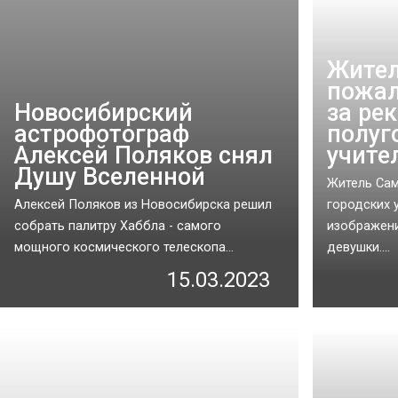
Жите
пожал
Новосибирский
за ре
астрофотограф
полуг
Алексей Поляков снял
учите
Душу Вселенной
Житель Сам
Алексей Поляков из Новосибирска решил
городских 
собрать палитру Хаббла - самого
изображен
мощного космического телескопа...
девушки....
15.03.2023