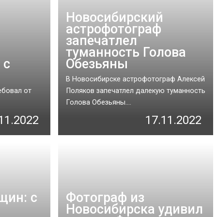
Новосибирский
астрофотограф
запечатлел
туманность Голова
 с
Обезьяны
В Новосибирске астрофотограф Алексей
ебовал от
Поляков запечатлел далекую туманность
Голова Обезьяны....
11.2022
17.11.2022
щин: с
Фотограф из
Новосибирска удивил