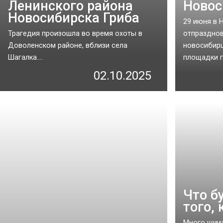
Ленинского района
Новос
Новосибирска Гриба
29 июня в 
Трагедия произошла во время охоты в
отпразднов
Доволенском районе, вблизи села
новосибирц
Шагалка....
площадки го
02.10.2025
Что б
того,
Много шума