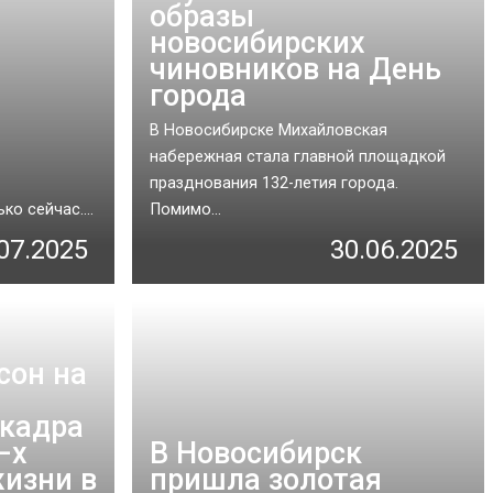
образы
новосибирских
чиновников на День
города
В Новосибирске Михайловская
набережная стала главной площадкой
празднования 132-летия города.
о сейчас....
Помимо...
07.2025
30.06.2025
сон на
кадра
–х
В Новосибирск
жизни в
пришла золотая