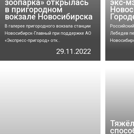
зоопарка» открылась
экс-м
в пригородном
Новос
вокзале Новосибирска
Город
В галерее пригородного вокзала станции
Российский
Новосибирск-Главный при поддержке АО
Лебедев пе
«Экспресс-пригород» отк...
Новосибирс
29.11.2022
Тяжёл
спосо