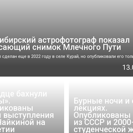
ибирский астрофотограф показал
сающий снимок Млечного Пути
сделан еще в 2022 году в селе Курай, но опубликовали его тольк
13.
рдце бахнули
ы».
Бурные ночи и 
икованы
лекциях.
 выступления
Опубликованы 
Чайкиной на
из СССР и 2000
етии
студенческой 