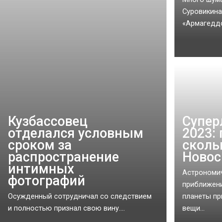
Суровикина
«Армагеддо
Кузбассовец
Супер
отделался условным
2023: 
сроком за
сколь
распространение
Новос
интимных
Астрономи
фотографий
приближени
Осужденный сотрудничал со следствием
планеты пр
и полностью признал свою вину....
вещи...