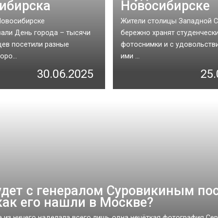
ибирска
Новосибирске
Новосибирске
Жители столицы Западной 
али День города – тысячи
бережно хранят студенческ
ев посетили разные
фотоснимки и с удовольств
ро...
ими ...
30.06.2025
25.
удет с генералом Суровикиным по
 как его нашли в Москве?
 из ничего наделала всего лишь одна нечёткая фотография Сер