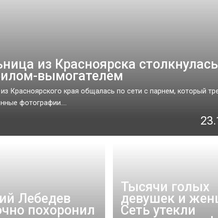
ница из Красноярска столкнулась
илом-вымогателем
из Красноярского края общалась по сети с парнем, который тр
нные фотографии....
23.
Тысячи голых
ий Лебедев
девушек и жен
чно похоронил
Сеть утекли