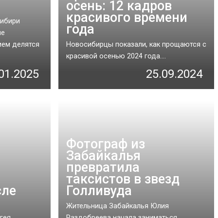
осень: 12 кадров
красивого времени
Сибири
года
ие
ием делятся
Новосибирцы показали, как прощаются с
красивой осенью 2024 года....
01.2025
25.09.2024
Фотограф из
Забайкалья
превратила
таксистов в звезд
сле
Голливуда
Жительница Забайкалья Юлия
гея
Раздобреева начала заниматься