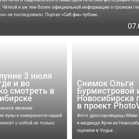
. Чёткой и уж тем более официальной информации о грозном ге
н» не последовало. Портал «Сиб.фм» публик...
07.
луние 3 июля
где и во
Снимок Ольги
ко смотреть в
Бурмистровой 
ибирске
Новосибирска 
в проект Photo
ческое явление
я луны к поверхности нашей
Фото дрессировщицы Майи 
инесёт с собой не только
и медведя Арчи из Новосиб
оценили в Vogue....