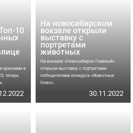
На новосибирском
Топ-10
вокзале открыли
очных
выставку с
портретами
олице
животных
На вокзале «Новосибирск-Главный»
и красками в
открыли выставку с портретами-
3, теперь
победителями конкурса «Животные
...
Новос...
12.2022
30.11.2022