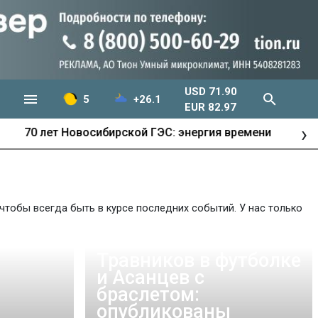
USD 71.90
5
+26.1
EUR 82.97
›
Развитие города
чтобы всегда быть в курсе последних событий. У нас только
Травников в футболке
и Асанцев с
браслетом:
опубликованы