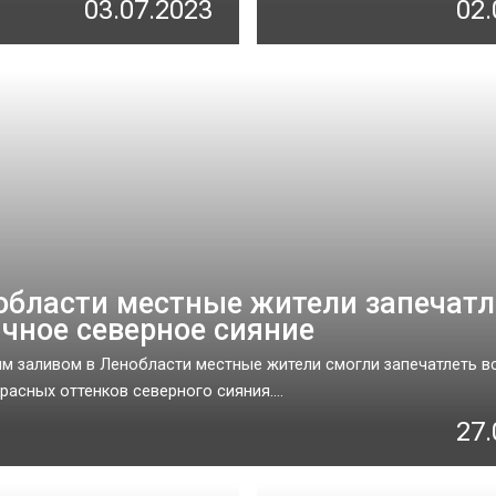
03.07.2023
02.
области местные жители запечат
чное северное сияние
м заливом в Ленобласти местные жители смогли запечатлеть в
расных оттенков северного сияния....
27.