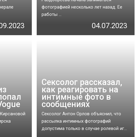
нерале
фотографией несколько лет назад. Ее
работы ...
09.2023
04.07.2023
Сексолог рассказал,
из
как реагировать на
попал
интимные фото в
Vogue
сообщениях
Кирсановой
Сексолог Антон Орлов объяснил, что
ирска
рассылка интимных фотографий
допустима только в случае ролевой иг...