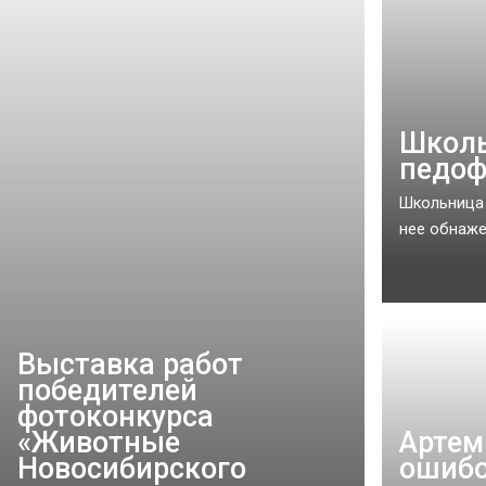
Школь
педоф
Школьница 
нее обнаже
Выставка работ
победителей
фотоконкурса
«Животные
Артем
Новосибирского
ошибо