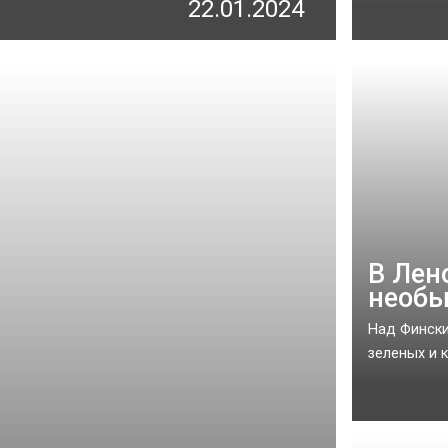
22.01.2024
В Лен
необы
Над Фински
зеленых и к