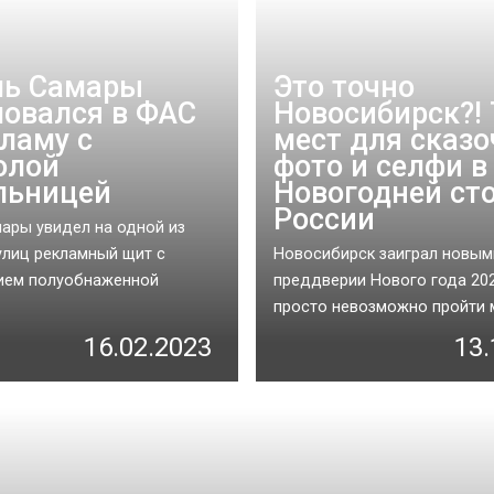
ль Самары
Это точно
овался в ФАС
Новосибирск?! 
кламу с
мест для сказ
олой
фото и селфи в
льницей
Новогодней ст
России
ары увидел на одной из
улиц рекламный щит с
Новосибирск заиграл новым
ием полуобнаженной
преддверии Нового года 202
просто невозможно пройти м
16.02.2023
13.