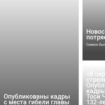
Новос
потря
Снимок был 
«В се
стрел
Опубл
кадры
Опубликованы кадры
Тоси 
с места гибели главы
132-л