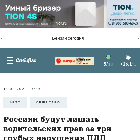
‹
›
Бензин сегодня
5/
10
+26.1
°C
82.76%
-1.2
11.01.2021 16:15
АВТО
ОБЩЕСТВО
Россиян будут лишать
водительских прав за три
грубых нарушения ПДД