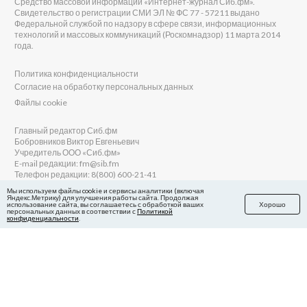
Средство массовой информации «Интернет-журнал Сиб.фм».
Свидетельство о регистрации СМИ ЭЛ № ФС 77 - 57211 выдано
Федеральной службой по надзору в сфере связи, информационных
технологий и массовых коммуникаций (Роскомнадзор) 11 марта 2014
года.
Политика конфиденциальности
Согласие на обработку персональных данных
Файлы cookie
Главный редактор Сиб.фм
Бобровников Виктор Евгеньевич
Учредитель ООО «Сиб.фм»
E-mail редакции: fm@sib.fm
Телефон редакции: 8(800) 600-21-41
Мы используем файлы cookie и сервисы аналитики (включая
Яндекс.Метрику) для улучшения работы сайта. Продолжая
использование сайта, вы соглашаетесь с обработкой ваших
Хорошо
персональных данных в соответствии с
Политикой
Сайт разработан и поддерживается Технодзен
конфиденциальности
.