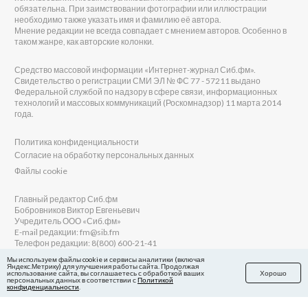
обязательна. При заимствовании фотографии или иллюстрации
необходимо также указать имя и фамилию её автора.
Мнение редакции не всегда совпадает с мнением авторов. Особенно в
таком жанре, как авторские колонки.
Средство массовой информации «Интернет-журнал Сиб.фм».
Свидетельство о регистрации СМИ ЭЛ № ФС 77 - 57211 выдано
Федеральной службой по надзору в сфере связи, информационных
технологий и массовых коммуникаций (Роскомнадзор) 11 марта 2014
года.
Политика конфиденциальности
Согласие на обработку персональных данных
Файлы cookie
Главный редактор Сиб.фм
Бобровников Виктор Евгеньевич
Учредитель ООО «Сиб.фм»
E-mail редакции: fm@sib.fm
Телефон редакции: 8(800) 600-21-41
Мы используем файлы cookie и сервисы аналитики (включая
Яндекс.Метрику) для улучшения работы сайта. Продолжая
использование сайта, вы соглашаетесь с обработкой ваших
Хорошо
персональных данных в соответствии с
Политикой
Сайт разработан и поддерживается Технодзен
конфиденциальности
.