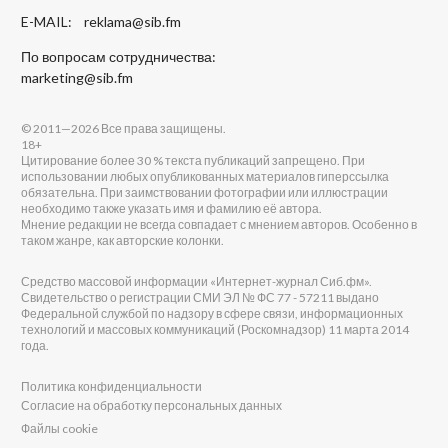
E-MAIL:
reklama@sib.fm
По вопросам сотрудничества:
marketing@sib.fm
© 2011—2026 Все права защищены.
18+
Цитирование более 30 % текста публикаций запрещено. При
использовании любых опубликованных материалов гиперссылка
обязательна. При заимствовании фотографии или иллюстрации
необходимо также указать имя и фамилию её автора.
Мнение редакции не всегда совпадает с мнением авторов. Особенно в
таком жанре, как авторские колонки.
Средство массовой информации «Интернет-журнал Сиб.фм».
Свидетельство о регистрации СМИ ЭЛ № ФС 77 - 57211 выдано
Федеральной службой по надзору в сфере связи, информационных
технологий и массовых коммуникаций (Роскомнадзор) 11 марта 2014
года.
Политика конфиденциальности
Согласие на обработку персональных данных
Файлы cookie