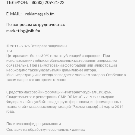
ТЕЛЕФОН: 8(383) 209-21-22
E-MAIL:
reklama@sib.fm
По вопросам сотрудничества:
marketing@sib.fm
© 2011—2026 Все права защищены.
18+
Цитирование более 30 % текста публикаций запрещено. При
использовании любых опубликованных материалов гиперссылка
обязательна. При заимствовании фотографии или иллюстрации
необходимо также указать имя и фамилию её автора.
Мнение редакции не всегда совпадает с мнением авторов. Особенно в
таком жанре, как авторские колонки.
Средство массовой информации «Интернет-журнал Сиб.фм».
Свидетельство о регистрации СМИ ЭЛ № ФС 77 - 57211 выдано
Федеральной службой по надзору в сфере связи, информационных
технологий и массовых коммуникаций (Роскомнадзор) 11 марта 2014
года.
Политика конфиденциальности
Согласие на обработку персональных данных