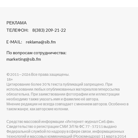
РЕКЛАМА
ТЕЛЕФОН: 8(383) 209-21-22
E-MAIL:
reklama@sib.fm
По вопросам сотрудничества:
marketing@sib.fm
© 2011—2026 Все права защищены.
18+
Цитирование более 30 % текста публикаций запрещено. При
использовании любых опубликованных материалов гиперссылка
обязательна. При заимствовании фотографии или иллюстрации
необходимо также указать имя и фамилию её автора.
Мнение редакции не всегда совпадает с мнением авторов. Особенно в
таком жанре, как авторские колонки.
Средство массовой информации «Интернет-журнал Сиб.фм».
Свидетельство о регистрации СМИ ЭЛ № ФС 77 - 57211 выдано
Федеральной службой по надзору в сфере связи, информационных
технологий и массовых коммуникаций (Роскомнадзор) 11 марта 2014