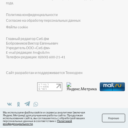
года.
Политика конфиденциальности
Согласие на обработку персональных данных
Файлы cookie
Главный редактор Сиб.фм
Бобровников Виктор Евгеньевич
Учредитель ООО «Сиб.фм»
E-mail редакции: fm@sib.fm
Телефон редакции: 8(800) 600-21-41
Сайт разработан и поддерживается Технодзен
в Яндекс.Дзен
Мы используем файлы cookie и сервисы аналитики (включая
Яндекс.Метрику) для улучшения работы сайта. Продолжая
использование сайта, вы соглашаетесь с обработкой ваших
Хорошо
персональных данных в соответствии с
Политикой
конфиденциальности
.