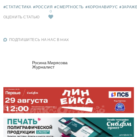
#СТАТИСТИКА
#РОССИЯ
#СМЕРТНОСТЬ
#КОРОНАВИРУС
#ЗАРАЖ
0
ОЦЕНИТЬ СТАТЬЮ
ПОДПИШИТЕСЬ НА НАС В MAX
Росина Мирясова
Журналист