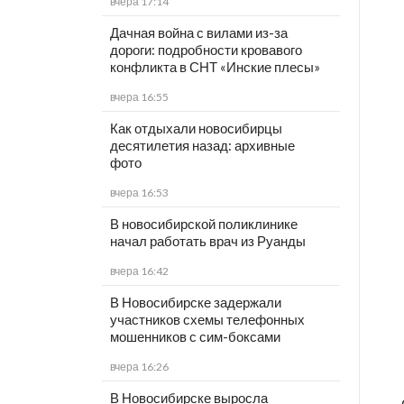
вчера 17:14
Дачная война с вилами из-за
дороги: подробности кровавого
конфликта в СНТ «Инские плесы»
вчера 16:55
Как отдыхали новосибирцы
десятилетия назад: архивные
фото
вчера 16:53
В новосибирской поликлинике
начал работать врач из Руанды
вчера 16:42
В Новосибирске задержали
участников схемы телефонных
мошенников с сим-боксами
вчера 16:26
В Новосибирске выросла