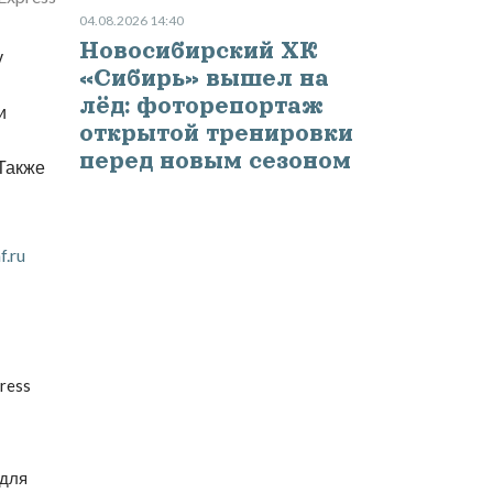
04.08.2026 14:40
Новосибирский ХК
у
«Сибирь» вышел на
лёд: фоторепортаж
и
открытой тренировки
перед новым сезоном
 Также
f.ru
ress
 для