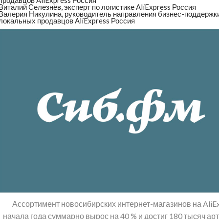
продавцов AliExpress Россия
Виталий Селезнёв, эксперт по логистике AliExpress Россия
Валерия Никулина, руководитель направления бизнес-поддержк
локальных продавцов AliExpress Россия
Ассортимент новосибирских интернет-магазинов на AliEx
начала года суммарно вырос на 40 % и достиг 180 тысяч ар