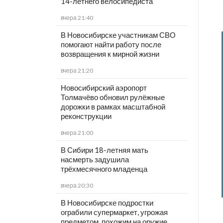
14-летнего велосипедиста
вчера 21:40
В Новосибирске участникам СВО
помогают найти работу после
возвращения к мирной жизни
вчера 21:20
Новосибирский аэропорт
Толмачёво обновил рулёжные
дорожки в рамках масштабной
реконструкции
вчера 21:00
В Сибири 18-летняя мать
насмерть задушила
трёхмесячного младенца
вчера 20:30
В Новосибирске подростки
ограбили супермаркет, угрожая
предметом, похожим на оружие