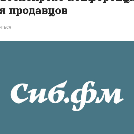
я продавцов
иться