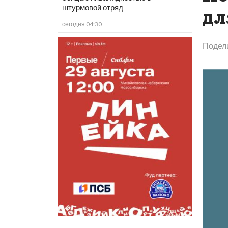
штурмовой отряд
дл
сегодня 04:30
Подел