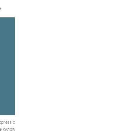
и
press с
тикулов