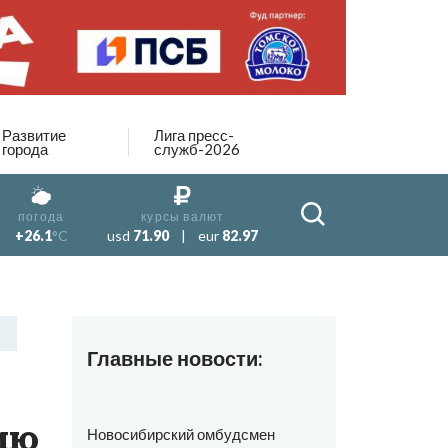
Развитие
Лига пресс-
города
служб-2026
погода
курсы валют
+26.1
°C
usd
71.90
|
eur
82.97
Главные новости:
ию
Новосибирский омбудсмен