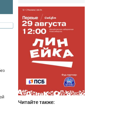
без
вой
Читайте также: