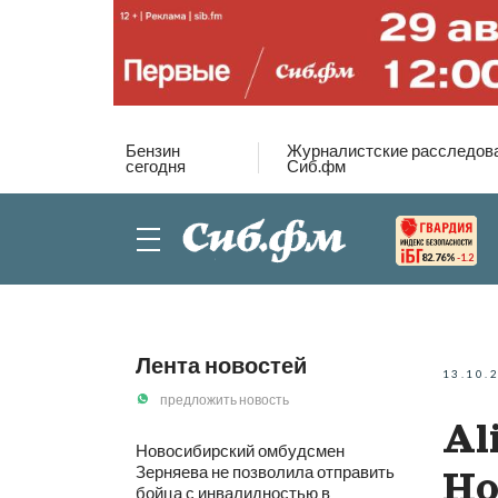
Бензин
Журналистские расследов
сегодня
Сиб.фм
82.76%
-1.2
Лента новостей
13.10.
предложить новость
Al
Новосибирский омбудсмен
Зерняева не позволила отправить
Но
бойца с инвалидностью в