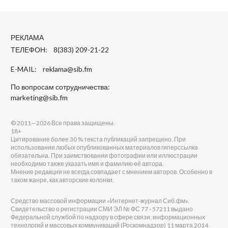
РЕКЛАМА
ТЕЛЕФОН: 8(383) 209-21-22
E-MAIL:
reklama@sib.fm
По вопросам сотрудничества:
marketing@sib.fm
© 2011—2026 Все права защищены.
18+
Цитирование более 30 % текста публикаций запрещено. При
использовании любых опубликованных материалов гиперссылка
обязательна. При заимствовании фотографии или иллюстрации
необходимо также указать имя и фамилию её автора.
Мнение редакции не всегда совпадает с мнением авторов. Особенно в
таком жанре, как авторские колонки.
Средство массовой информации «Интернет-журнал Сиб.фм».
Свидетельство о регистрации СМИ ЭЛ № ФС 77 - 57211 выдано
Федеральной службой по надзору в сфере связи, информационных
технологий и массовых коммуникаций (Роскомнадзор) 11 марта 2014