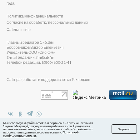
года.
Политика конфиденциальности
Согласие на обработку персональных данных
Файлы cookie
Главный редактор Сиб.фм
Бобровников Виктор Евгеньевич
Учредитель ООО «Сиб.фм»
E-mail редакции: fm@sib.fm
Телефон редакции: 8(800) 600-21-41
Сайт разработан и поддерживается Технодзен
в Яндекс.Дзен
Мы используем файлы cookie и сервисы аналитики (включая
Яндекс.Метрику) для улучшения работы сайта. Продолжая
использование сайта, вы соглашаетесь с обработкой ваших
Хорошо
персональных данных в соответствии с
Политикой
конфиденциальности
.