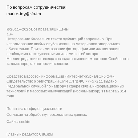
По вопросам сотрудничества:
marketing@sib.fm
© 2011—2026 Все права защищены.
18+
Цитирование более 30 % текста публикаций запрещено. При
использовании любых опубликованных материалов гиперссылка
обязательна. При заимствовании фотографии или иллюстрации
необходимо также указать имя и фамилию её автора.
Мнение редакции не всегда совпадает с мнением авторов. Особенно в
таком жанре, как авторские колонки.
Средство массовой информации «Интернет-журнал Сиб.фм».
Свидетельство о регистрации СМИ ЭЛ № ФС 77 - 57211 выдано
Федеральной службой по надзору в сфере связи, информационных
технологий и массовых коммуникаций (Роскомнадзор) 11 марта 2014
года.
Политика конфиденциальности
Согласие на обработку персональных данных
Файлы cookie
Главный редактор Сиб.фм