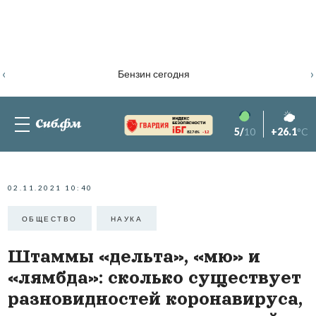
‹
›
Бензин сегодня
5/
10
+26.1
°C
82.76%
-1.2
02.11.2021 10:40
ОБЩЕСТВО
НАУКА
Штаммы «дельта», «мю» и
«лямбда»: сколько существует
разновидностей коронавируса,