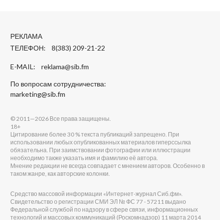
РЕКЛАМА
ТЕЛЕФОН: 8(383) 209-21-22
E-MAIL:
reklama@sib.fm
По вопросам сотрудничества:
marketing@sib.fm
© 2011—2026 Все права защищены.
18+
Цитирование более 30 % текста публикаций запрещено. При
использовании любых опубликованных материалов гиперссылка
обязательна. При заимствовании фотографии или иллюстрации
необходимо также указать имя и фамилию её автора.
Мнение редакции не всегда совпадает с мнением авторов. Особенно в
таком жанре, как авторские колонки.
Средство массовой информации «Интернет-журнал Сиб.фм».
Свидетельство о регистрации СМИ ЭЛ № ФС 77 - 57211 выдано
Федеральной службой по надзору в сфере связи, информационных
технологий и массовых коммуникаций (Роскомнадзор) 11 марта 2014