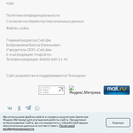
года.
Политика конфиденциальности
Согласие на обработку персональных данных
Файлы cookie
Главный редактор Сиб.фм
Бобровников Виктор Евгеньевич
Учредитель ООО «Сиб.фм»
E-mail редакции: fm@sib.fm
Телефон редакции: 8(800) 600-21-41
Сайт разработан и поддерживается Технодзен
в Яндекс.Дзен
Мы используем файлы cookie и сервисы аналитики (включая
Яндекс.Метрику) для улучшения работы сайта. Продолжая
использование сайта, вы соглашаетесь с обработкой ваших
Хорошо
персональных данных в соответствии с
Политикой
конфиденциальности
.