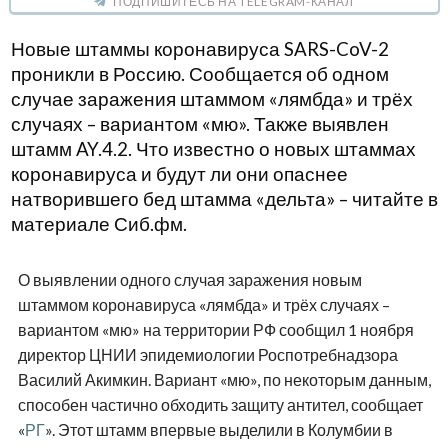
ПОДПИШИТЕСЬ НА TELEGRAM-КАНАЛ
Новые штаммы коронавируса SARS-CoV-2
проникли в Россию. Сообщается об одном
случае заражения штаммом «лямбда» и трёх
случаях – вариантом «мю». Также выявлен
штамм AY.4.2. Что известно о новых штаммах
коронавируса и будут ли они опаснее
натворившего бед штамма «дельта» – читайте в
материале Сиб.фм.
О выявлении одного случая заражения новым
штаммом коронавируса «лямбда» и трёх случаях –
вариантом «мю» на территории РФ сообщил 1 ноября
директор ЦНИИ эпидемиологии Роспотребнадзора
Василий Акимкин. Вариант «мю», по некоторым данным,
способен частично обходить защиту антител, сообщает
«
РГ
». Этот штамм впервые выделили в Колумбии в