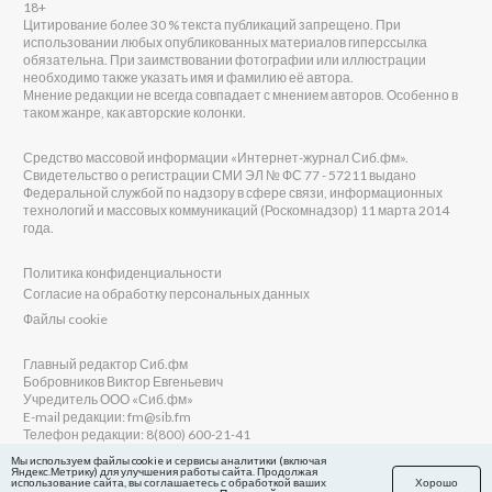
18+
Цитирование более 30 % текста публикаций запрещено. При
использовании любых опубликованных материалов гиперссылка
обязательна. При заимствовании фотографии или иллюстрации
необходимо также указать имя и фамилию её автора.
Мнение редакции не всегда совпадает с мнением авторов. Особенно в
таком жанре, как авторские колонки.
Средство массовой информации «Интернет-журнал Сиб.фм».
Свидетельство о регистрации СМИ ЭЛ № ФС 77 - 57211 выдано
Федеральной службой по надзору в сфере связи, информационных
технологий и массовых коммуникаций (Роскомнадзор) 11 марта 2014
года.
Политика конфиденциальности
Согласие на обработку персональных данных
Файлы cookie
Главный редактор Сиб.фм
Бобровников Виктор Евгеньевич
Учредитель ООО «Сиб.фм»
E-mail редакции: fm@sib.fm
Телефон редакции: 8(800) 600-21-41
Мы используем файлы cookie и сервисы аналитики (включая
Яндекс.Метрику) для улучшения работы сайта. Продолжая
использование сайта, вы соглашаетесь с обработкой ваших
Хорошо